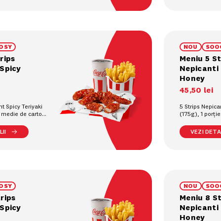
OSY
NOU
SOO
rips
Meniu 5 St
 Spicy
Nepicanti
Honey
45
,
50
lei
nt Spicy Teriyaki
5 Strips Nepic
e medie de cartofi
(175g), 1 porți
 răcoritoare la
prajiți (90g), 1
pahar (0.4L)
II
VEZI DETAL
OSY
NOU
SOO
rips
Meniu 8 St
 Spicy
Nepicanti
Honey