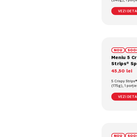
cartofi prajiți (
răcoritoare la 
VEZI DETAL
NOU
SOO
Meniu 5 Cr
Strips® Sp
45
,
50
lei
5 Crispy Strips®
(175g), 1 porți
prajiți (90g), 1
pahar (0.4L)
VEZI DETAL
NOU
SOO