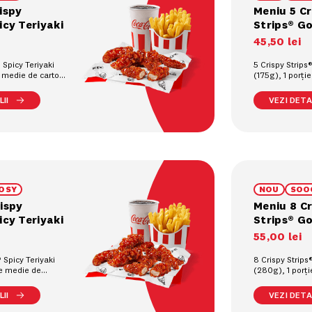
ispy
Meniu 5 Cr
icy Teriyaki
Strips® G
45
,
50
lei
 Spicy Teriyaki
5 Crispy Strip
e medie de cartofi
(175g), 1 porți
 răcoritoare la
prajiți (90g), 1
pahar (0.4L)
II
VEZI DETAL
OSY
NOU
SOO
ispy
Meniu 8 Cr
icy Teriyaki
Strips® G
55
,
00
lei
® Spicy Teriyaki
8 Crispy Strip
ie medie de
(280g), 1 porț
90g), 1
cartofi prajiți (
pahar (0.4L)
răcoritoare la 
II
VEZI DETAL