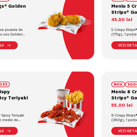
gs® Golden
Meniu 5 Cr
Strips® G
45
,
50
lei
are picante de
5 Crispy Strip
 cu sos Golden
(175g), 1 porți
prajiți (90g), 1
pahar (0.4L)
II
VEZI DETAL
OSY
NOU
SOO
ispy
Meniu 8 Cr
icy Teriyaki
Strips® G
55
,
00
lei
® Spicy Teriyaki
8 Crispy Strip
ie medie de
(280g), 1 porț
90g), 1
cartofi prajiți (
pahar (0.4L)
răcoritoare la 
II
VEZI DETAL