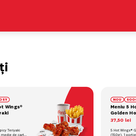
ți
OSY
NOU
SOO
ot Wings®
Meniu 5 H
yaki
Golden H
37
,
50
lei
icy Teriyaki
5 Hot Wings® 
e medie de cartofi
(150g), 1 porți