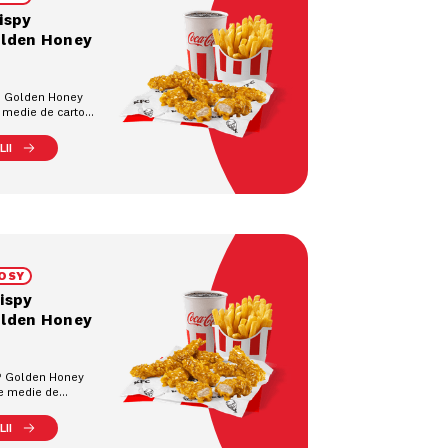
ispy
olden Honey
s® Golden Honey
e medie de cartofi
 răcoritoare la
II
OSY
ispy
olden Honey
s® Golden Honey
ie medie de
90g), 1
pahar (0.4L)
II