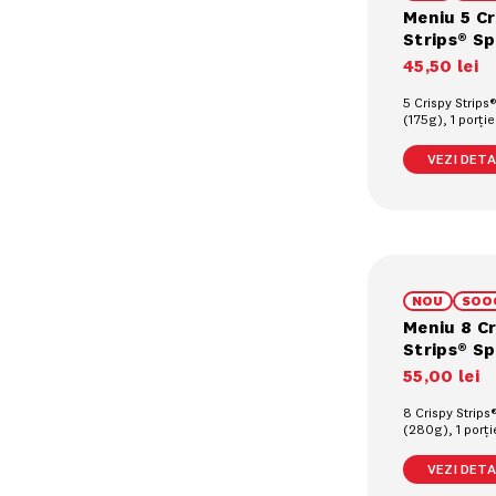
Meniu 5 Cr
Strips® Sp
45
,
50
lei
5 Crispy Strips®
(175g), 1 porți
prajiți (90g), 1
pahar (0.4L)
VEZI DETAL
NOU
SOO
Meniu 8 Cr
Strips® Sp
55
,
00
lei
8 Crispy Strips
(280g), 1 porț
cartofi prajiți (
răcoritoare la 
VEZI DETAL