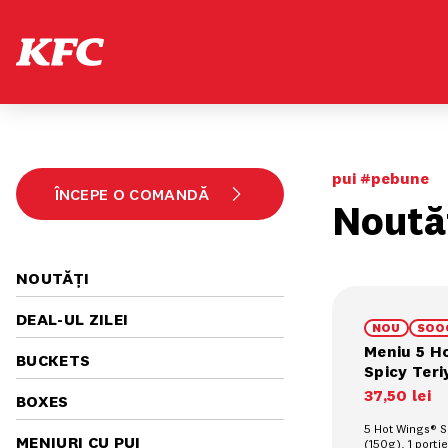
pui #pebune
ÎNCEPE O COMANDĂ
Noută
NOUTĂȚI
DEAL-UL ZILEI
NOU
SOO
Meniu 5 H
BUCKETS
Spicy Teri
37
,
50
lei
BOXES
5 Hot Wings® Sp
MENIURI CU PUI
(150g), 1 porți