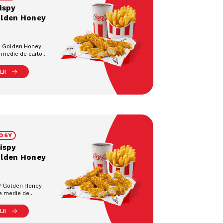
ispy
olden Honey
s® Golden Honey
e medie de cartofi
 răcoritoare la
II
OSY
ispy
olden Honey
s® Golden Honey
ie medie de
90g), 1
pahar (0.4L)
II