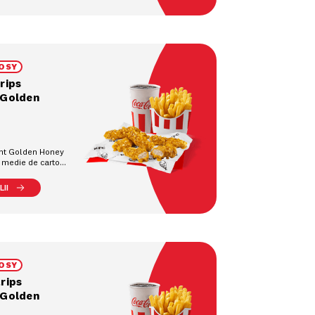
OSY
rips
 Golden
ant Golden Honey
e medie de cartofi
 răcoritoare la
II
OSY
rips
 Golden