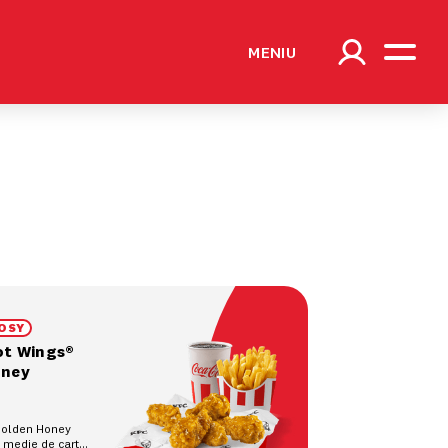
MENIU
OSY
ot Wings®
oney
Golden Honey
e medie de cartofi