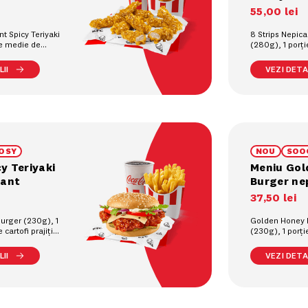
55
,
00
lei
nt Spicy Teriyaki
8 Strips Nepic
ie medie de
(280g), 1 porț
90g), 1
cartofi prajiți (
pahar (0.4L)
răcoritoare la 
II
VEZI DETAL
OSY
NOU
SOO
y Teriyaki
Meniu Gol
cant
Burger ne
37
,
50
lei
Burger (230g), 1
Golden Honey 
cartofi prajiți
(230g), 1 porț
toare la pahar
cartofi prajiți (
răcoritoare la 
II
VEZI DETAL