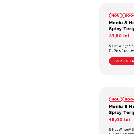
NOU
SOO
Meniu 5 H
Spicy Teri
37
,
50
lei
5 Hot Wings® Sp
(150g), 1 porți
prajiți (90g), 1
pahar (0.4L)
VEZI DETAL
NOU
SOO
Meniu 8 H
Spicy Teri
45
,
00
lei
8 Hot Wings® Sp
(240g), 1 porț