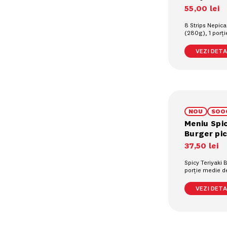
55
,
00
lei
8 Strips Nepica
(280g), 1 porț
cartofi prajiți (
răcoritoare la 
VEZI DETAL
NOU
SOO
Meniu Spic
Burger pi
37
,
50
lei
Spicy Teriyaki 
porție medie de 
(90g), 1 răcori
(0.4L)
VEZI DETAL