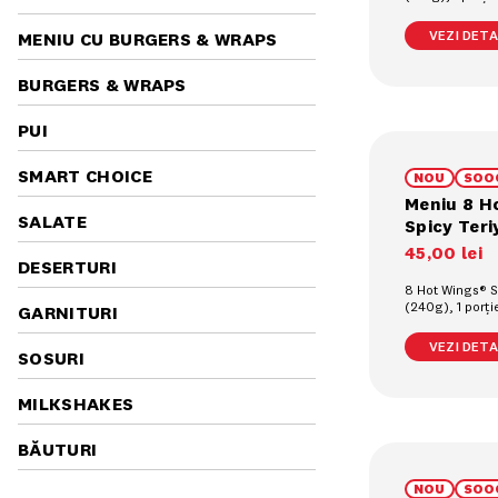
prajiți (90g), 1
pahar (0.4L)
VEZI DETAL
MENIU CU BURGERS & WRAPS
BURGERS & WRAPS
PUI
SMART CHOICE
NOU
SOO
Meniu 8 H
SALATE
Spicy Teri
45
,
00
lei
DESERTURI
8 Hot Wings® Sp
(240g), 1 porț
GARNITURI
cartofi prajiți (
răcoritoare la 
VEZI DETAL
SOSURI
MILKSHAKES
BĂUTURI
NOU
SOO