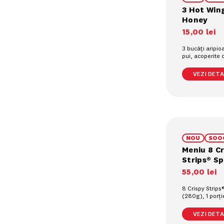
3 Hot Win
Honey
15
,
00
lei
3 bucăți aripio
pui, acoperite
Honey (90g)
VEZI DETAL
NOU
SOO
Meniu 8 Cr
Strips® Sp
55
,
00
lei
8 Crispy Strips
(280g), 1 porț
cartofi prajiți (
răcoritoare la 
VEZI DETAL