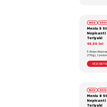
NOU
SOO
Meniu 5 St
Nepicanti
Teriyaki
45
,
50
lei
5 Strips Nepica
(175g), 1 porți
prajiți (90g), 1
pahar (0.4L)
VEZI DETAL
NOU
SOO
Meniu 8 St
Nepicanti
Teriyaki