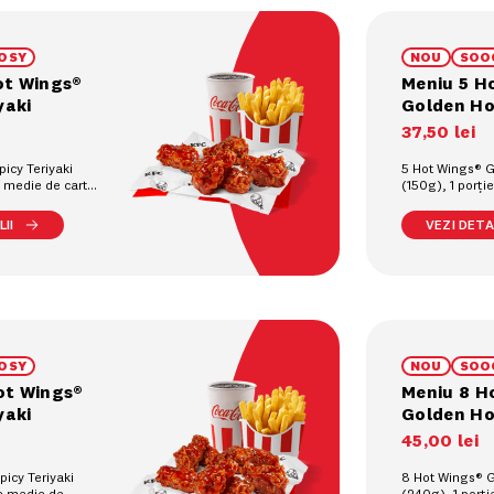
OSY
NOU
SOO
ot Wings®
Meniu 5 H
yaki
Golden H
37
,
50
lei
icy Teriyaki
5 Hot Wings® 
e medie de cartofi
(150g), 1 porți
 răcoritoare la
prajiți (90g), 1
pahar (0.4L)
II
VEZI DETAL
OSY
NOU
SOO
ot Wings®
Meniu 8 H
yaki
Golden H
45
,
00
lei
icy Teriyaki
8 Hot Wings® 
ie medie de
(240g), 1 porț