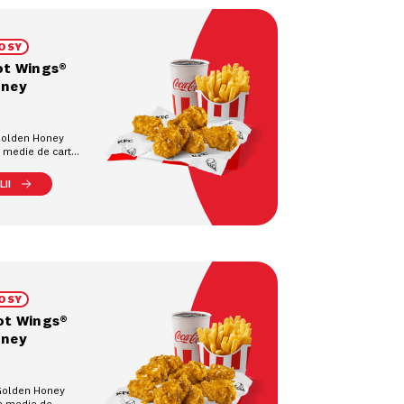
OSY
ot Wings®
oney
Golden Honey
e medie de cartofi
 răcoritoare la
II
OSY
ot Wings®
oney
Golden Honey
ie medie de