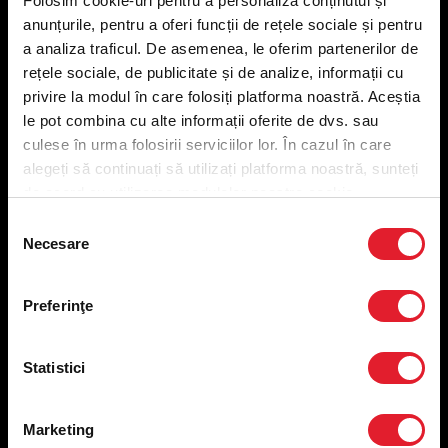
Folosim cookie-uri pentru a personaliza conținutul și
KFC
anunțurile, pentru a oferi funcții de rețele sociale și pentru
a analiza traficul. De asemenea, le oferim partenerilor de
Meniu livrare
rețele sociale, de publicitate și de analize, informații cu
Meniu ridicare
privire la modul în care folosiți platforma noastră. Aceștia
Nutriționale și Alergeni
le pot combina cu alte informații oferite de dvs. sau
Abonare Newsletter
culese în urma folosirii serviciilor lor. În cazul în care
Contact
alegeți să continuați să utilizați platforma noastră, sunteți
Utile
de acord cu utilizarea modulelor noastre cookie.
Selecția
Termeni și condiții
Necesare
consimțământului
Politica privind prelucrarea datelor
Politica de confidențialitate
Preferinţe
Preferințe cookies
Condiții de desfășurare „Descarcă KFC APP”
ANPC
Statistici
Marketing