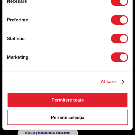
Necesare
consimțământului
Meniu livrare
Meniu ridicare
Preferinţe
Nutriționale și Alergeni
Abonare Newsletter
Contact
Statistici
Utile
Marketing
Termeni și condiții
Politica privind prelucrarea datelor
Politica de confidențialitate
Afişare
Preferințe cookies
Condiții de desfășurare „Descarcă KFC APP”
ANPC
Permitere toate
Permite selecția