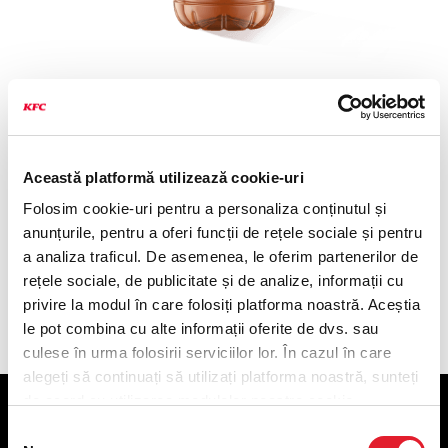
Fuzetea Piersica 0.5L (+garantie
ambalaj 0.5lei)
11
,
70
lei
Această platformă utilizează cookie-uri
Sticla 0.5L
Folosim cookie-uri pentru a personaliza conținutul și
anunțurile, pentru a oferi funcții de rețele sociale și pentru
Componența produsului
a analiza traficul. De asemenea, le oferim partenerilor de
rețele sociale, de publicitate și de analize, informații cu
privire la modul în care folosiți platforma noastră. Aceștia
le pot combina cu alte informații oferite de dvs. sau
culese în urma folosirii serviciilor lor. În cazul în care
alegeți să continuați să utilizați platforma noastră, sunteți
de acord cu utilizarea modulelor noastre cookie.
KFC
Selecția