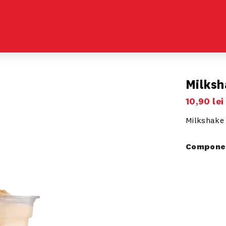
Milksh
10
,
90
lei
Milkshake
Componen