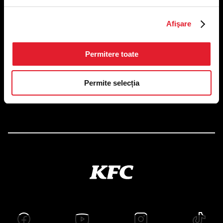
US FOOD NETWORK S.A.
Afişare
RO6645790, J40/24660/1994, Rev. Caen (2) 5610 -
Restaurante
Adresă sediu: Bucureşti Sectorul 1, Calea Dorobanţilor, Nr.
Permitere toate
239,
CAMERA 5, Etaj 2
Puncte de lucru
Permite selecția
Autorizații și avize