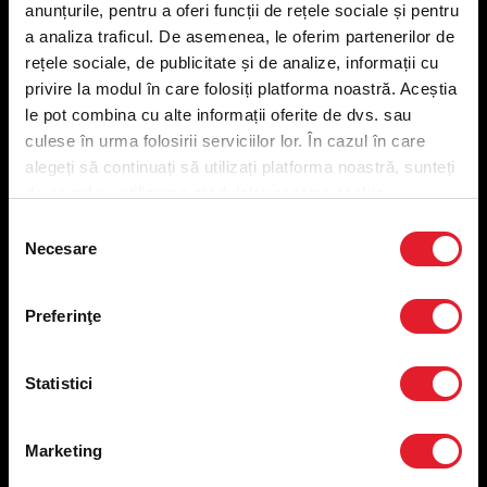
anunțurile, pentru a oferi funcții de rețele sociale și pentru
Meniu livrare
a analiza traficul. De asemenea, le oferim partenerilor de
Meniu ridicare
rețele sociale, de publicitate și de analize, informații cu
Nutriționale și Alergeni
privire la modul în care folosiți platforma noastră. Aceștia
Abonare Newsletter
le pot combina cu alte informații oferite de dvs. sau
Contact
culese în urma folosirii serviciilor lor. În cazul în care
Utile
alegeți să continuați să utilizați platforma noastră, sunteți
de acord cu utilizarea modulelor noastre cookie.
Termeni și condiții
Selecția
Necesare
Politica privind prelucrarea datelor
consimțământului
Politica de confidențialitate
Preferințe cookies
Preferinţe
Condiții de desfășurare „Descarcă KFC APP”
ANPC
Statistici
Marketing