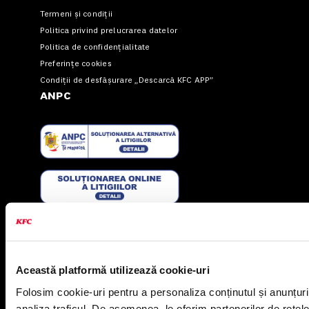
Termeni și condiții
Politica privind prelucrarea datelor
Politica de confidențialitate
Preferințe cookies
Condiții de desfășurare „Descarcă KFC APP”
ANPC
US FOOD NETWORK S.A.
RO6645790, J40/24660/1994, Rev. Caen (2) 5610 -
Restaurante
Adresă sediu: Bucureşti Sectorul 1, Calea Dorobanţilor, Nr.
239,
Această platformă utilizează cookie-uri
CAMERA 5, Etaj 2
Folosim cookie-uri pentru a personaliza conținutul și anunțurile
Puncte de lucru
analiza traficul. De asemenea, le oferim partenerilor de rețele 