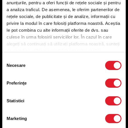
anunțurile, pentru a oferi funcții de rețele sociale și pentru
Meniu livrare
a analiza traficul. De asemenea, le oferim partenerilor de
Meniu ridicare
rețele sociale, de publicitate și de analize, informații cu
Nutriționale și Alergeni
privire la modul în care folosiți platforma noastră. Aceștia
Abonare Newsletter
le pot combina cu alte informații oferite de dvs. sau
Contact
culese în urma folosirii serviciilor lor. În cazul în care
Utile
alegeți să continuați să utilizați platforma noastră, sunteți
de acord cu utilizarea modulelor noastre cookie.
Termeni și condiții
Selecția
Necesare
Politica privind prelucrarea datelor
consimțământului
Politica de confidențialitate
Preferințe cookies
Preferinţe
Condiții de desfășurare „Descarcă KFC APP”
ANPC
Statistici
Marketing