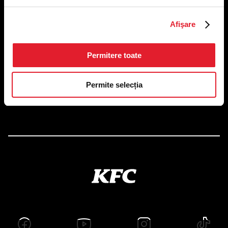
US FOOD NETWORK S.A.
Afişare
RO6645790, J40/24660/1994, Rev. Caen (2) 5610 -
Restaurante
Adresă sediu: Bucureşti Sectorul 1, Calea Dorobanţilor, Nr.
Permitere toate
239,
CAMERA 5, Etaj 2
Puncte de lucru
Permite selecția
Autorizații și avize