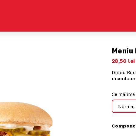
Meniu 
28
,
50
lei
Dublu Boos
răcoritoar
Ce mărime 
Normal
Componen