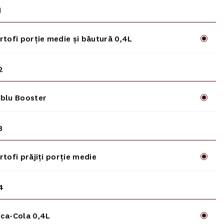
1
rtofi porție medie și băutură 0,4L
2
blu Booster
3
rtofi prăjiți porție medie
4
ca-Cola 0,4L