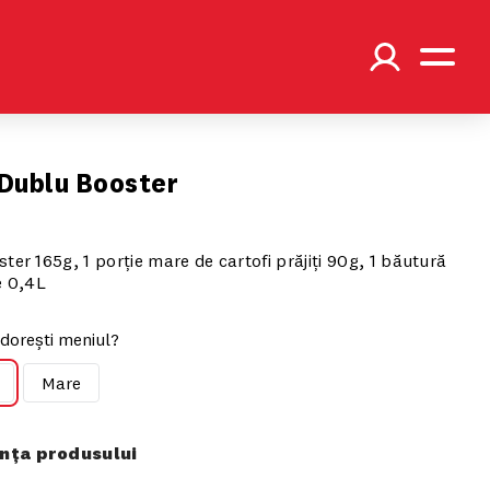
Dublu Booster
ter 165g, 1 porție mare de cartofi prăjiți 90g, 1 băutură
e 0,4L
dorești meniul?
Mare
ța produsului