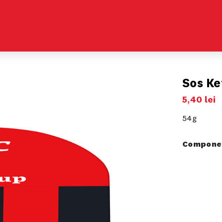
Sos Ke
5
,
40
lei
54g
Componen