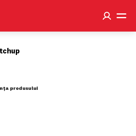
tchup
ța produsului