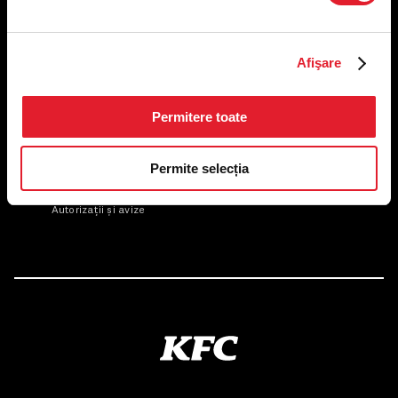
Afişare
US FOOD NETWORK S.A.
RO6645790, J40/24660/1994, Rev. Caen (2) 5610 -
Restaurante
Permitere toate
Adresă sediu: Bucureşti Sectorul 1, Calea Dorobanţilor, Nr.
239,
CAMERA 5, Etaj 2
Permite selecția
Puncte de lucru
Autorizații și avize