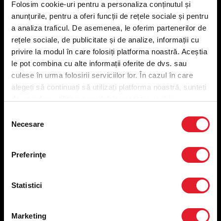
Folosim cookie-uri pentru a personaliza conținutul și
KFC
anunțurile, pentru a oferi funcții de rețele sociale și pentru
a analiza traficul. De asemenea, le oferim partenerilor de
Meniu livrare
rețele sociale, de publicitate și de analize, informații cu
Meniu ridicare
privire la modul în care folosiți platforma noastră. Aceștia
Nutriționale și Alergeni
le pot combina cu alte informații oferite de dvs. sau
Abonare Newsletter
culese în urma folosirii serviciilor lor. În cazul în care
Contact
alegeți să continuați să utilizați platforma noastră, sunteți
Utile
de acord cu utilizarea modulelor noastre cookie.
Selecția
Termeni și condiții
Necesare
consimțământului
Politica privind prelucrarea datelor
Politica de confidențialitate
Preferinţe
Preferințe cookies
Condiții de desfășurare „Descarcă KFC APP”
ANPC
Statistici
Marketing