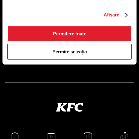
US FOOD NETWORK S.A.
Afişare
RO6645790, J40/24660/1994, Rev. Caen (2) 5610 -
Restaurante
Adresă sediu: Bucureşti Sectorul 1, Calea Dorobanţilor, Nr.
Permitere toate
239,
CAMERA 5, Etaj 2
Puncte de lucru
Permite selecția
Autorizații și avize