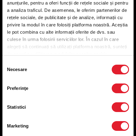
anunțurile, pentru a oferi funcții de rețele sociale și pentru
Meniu livrare
a analiza traficul. De asemenea, le oferim partenerilor de
Meniu ridicare
rețele sociale, de publicitate și de analize, informații cu
Nutriționale și Alergeni
privire la modul în care folosiți platforma noastră. Aceștia
Abonare Newsletter
le pot combina cu alte informații oferite de dvs. sau
Contact
culese în urma folosirii serviciilor lor. În cazul în care
Utile
alegeți să continuați să utilizați platforma noastră, sunteți
de acord cu utilizarea modulelor noastre cookie.
Termeni și condiții
Selecția
Necesare
Politica privind prelucrarea datelor
consimțământului
Politica de confidențialitate
Preferințe cookies
Preferinţe
Condiții de desfășurare „Descarcă KFC APP”
ANPC
Statistici
Marketing