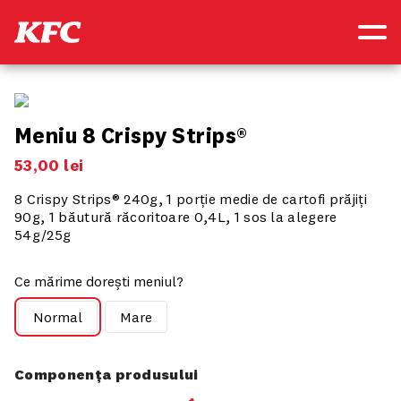
Meniu 8 Crispy Strips®
53
,
00
lei
8 Crispy Strips® 240g, 1 porție medie de cartofi prăjiți
90g, 1 băutură răcoritoare 0,4L, 1 sos la alegere
54g/25g
Ce mărime dorești meniul?
Normal
Mare
Componența produsului