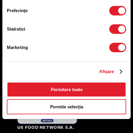
Nutriționale și Alergeni
Preferinţe
Abonare Newsletter
Contact
Utile
Statistici
Termeni și condiții
Marketing
Politica privind prelucrarea datelor
Politica de confidențialitate
Preferințe cookies
Condiții de desfășurare „Descarcă KFC APP”
Afişare
ANPC
Permitere toate
Permite selecția
US FOOD NETWORK S.A.