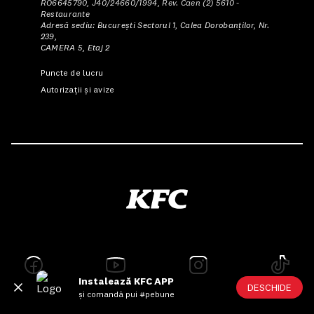
RO6645790, J40/24660/1994, Rev. Caen (2) 5610 -
Restaurante
Adresă sediu: Bucureşti Sectorul 1, Calea Dorobanţilor, Nr.
239,
CAMERA 5, Etaj 2
Puncte de lucru
Autorizații și avize
Instalează KFC APP
DESCHIDE
și comandă pui #pebune