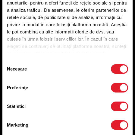
anunțurile, pentru a oferi funcții de rețele sociale și pentru
Meniu livrare
a analiza traficul. De asemenea, le oferim partenerilor de
Meniu ridicare
rețele sociale, de publicitate și de analize, informații cu
Nutriționale și Alergeni
privire la modul în care folosiți platforma noastră. Aceștia
Abonare Newsletter
le pot combina cu alte informații oferite de dvs. sau
Contact
culese în urma folosirii serviciilor lor. În cazul în care
Utile
alegeți să continuați să utilizați platforma noastră, sunteți
de acord cu utilizarea modulelor noastre cookie.
Termeni și condiții
Selecția
Necesare
Politica privind prelucrarea datelor
consimțământului
Politica de confidențialitate
Preferințe cookies
Preferinţe
Condiții de desfășurare „Descarcă KFC APP”
ANPC
Statistici
Marketing