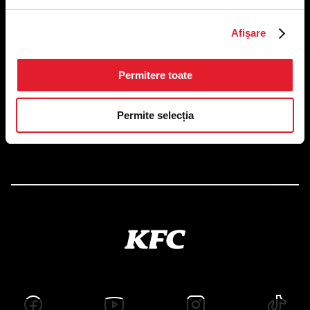
US FOOD NETWORK S.A.
Afişare
RO6645790, J40/24660/1994, Rev. Caen (2) 5610 -
Restaurante
Adresă sediu: Bucureşti Sectorul 1, Calea Dorobanţilor, Nr.
Permitere toate
239,
CAMERA 5, Etaj 2
Puncte de lucru
Permite selecția
Autorizații și avize