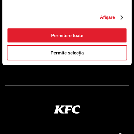
Afişare
US FOOD NETWORK S.A.
RO6645790, J40/24660/1994, Rev. Caen (2) 5610 -
Restaurante
Permitere toate
Adresă sediu: Bucureşti Sectorul 1, Calea Dorobanţilor, Nr.
239,
CAMERA 5, Etaj 2
Permite selecția
Puncte de lucru
Autorizații și avize