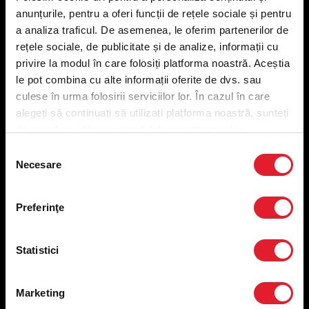
anunțurile, pentru a oferi funcții de rețele sociale și pentru
a analiza traficul. De asemenea, le oferim partenerilor de
Meniu livrare
rețele sociale, de publicitate și de analize, informații cu
Meniu ridicare
privire la modul în care folosiți platforma noastră. Aceștia
Nutriționale și Alergeni
le pot combina cu alte informații oferite de dvs. sau
Abonare Newsletter
culese în urma folosirii serviciilor lor. În cazul în care
Contact
alegeți să continuați să utilizați platforma noastră, sunteți
Utile
de acord cu utilizarea modulelor noastre cookie.
Selecția
Termeni și condiții
Necesare
consimțământului
Politica privind prelucrarea datelor
Politica de confidențialitate
Preferințe cookies
Preferinţe
Condiții de desfășurare „Descarcă KFC APP”
ANPC
Statistici
Marketing