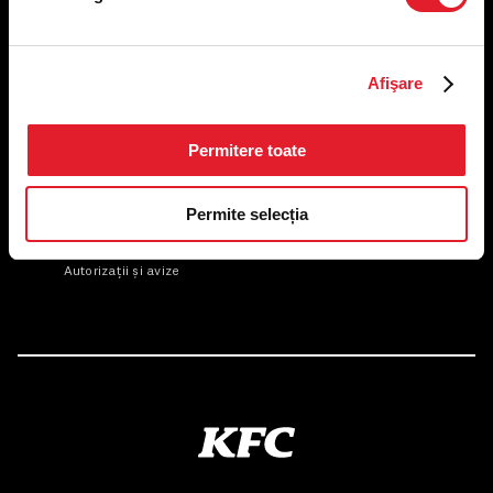
Afişare
US FOOD NETWORK S.A.
RO6645790, J40/24660/1994, Rev. Caen (2) 5610 -
Permitere toate
Restaurante
Adresă sediu: Bucureşti Sectorul 1, Calea Dorobanţilor, Nr.
239,
CAMERA 5, Etaj 2
Permite selecția
Puncte de lucru
Autorizații și avize