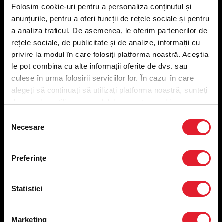
Folosim cookie-uri pentru a personaliza conținutul și
KFC
anunțurile, pentru a oferi funcții de rețele sociale și pentru
a analiza traficul. De asemenea, le oferim partenerilor de
rețele sociale, de publicitate și de analize, informații cu
Meniu livrare
privire la modul în care folosiți platforma noastră. Aceștia
Meniu ridicare
le pot combina cu alte informații oferite de dvs. sau
Nutriționale și Alergeni
culese în urma folosirii serviciilor lor. În cazul în care
Abonare Newsletter
alegeți să continuați să utilizați platforma noastră, sunteți
Contact
Utile
de acord cu utilizarea modulelor noastre cookie.
Selecția
Necesare
consimțământului
Termeni și condiții
Politica privind prelucrarea datelor
Politica de confidențialitate
Preferinţe
Preferințe cookies
Condiții de desfășurare „Descarcă KFC APP”
ANPC
Statistici
Marketing