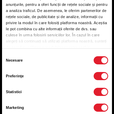
anunțurile, pentru a oferi funcții de rețele sociale și pentru
a analiza traficul. De asemenea, le oferim partenerilor de
Meniu livrare
rețele sociale, de publicitate și de analize, informații cu
Meniu ridicare
privire la modul în care folosiți platforma noastră. Aceștia
Nutriționale și Alergeni
le pot combina cu alte informații oferite de dvs. sau
Abonare Newsletter
culese în urma folosirii serviciilor lor. În cazul în care
Contact
alegeți să continuați să utilizați platforma noastră, sunteți
Utile
de acord cu utilizarea modulelor noastre cookie.
Selecția
Termeni și condiții
Necesare
consimțământului
Politica privind prelucrarea datelor
Politica de confidențialitate
Preferințe cookies
Preferinţe
Condiții de desfășurare „Descarcă KFC APP”
ANPC
Statistici
Marketing