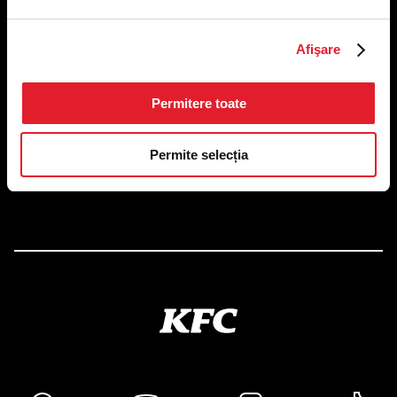
Afişare
US FOOD NETWORK S.A.
RO6645790, J40/24660/1994, Rev. Caen (2) 5610 -
Restaurante
Adresă sediu: Bucureşti Sectorul 1, Calea Dorobanţilor, Nr.
Permitere toate
239,
CAMERA 5, Etaj 2
Permite selecția
Puncte de lucru
Autorizații și avize