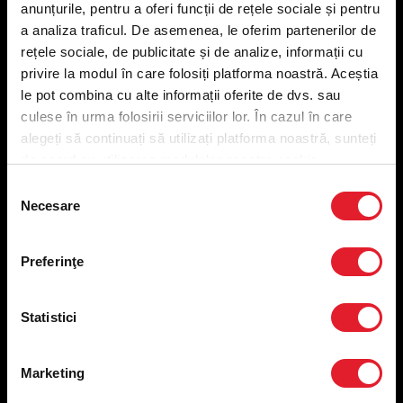
anunțurile, pentru a oferi funcții de rețele sociale și pentru
Meniu livrare
a analiza traficul. De asemenea, le oferim partenerilor de
Meniu ridicare
rețele sociale, de publicitate și de analize, informații cu
Nutriționale și Alergeni
privire la modul în care folosiți platforma noastră. Aceștia
Abonare Newsletter
le pot combina cu alte informații oferite de dvs. sau
Contact
culese în urma folosirii serviciilor lor. În cazul în care
Utile
alegeți să continuați să utilizați platforma noastră, sunteți
de acord cu utilizarea modulelor noastre cookie.
Termeni și condiții
Selecția
Necesare
Politica privind prelucrarea datelor
consimțământului
Politica de confidențialitate
Preferințe cookies
Preferinţe
Condiții de desfășurare „Descarcă KFC APP”
ANPC
Statistici
Marketing