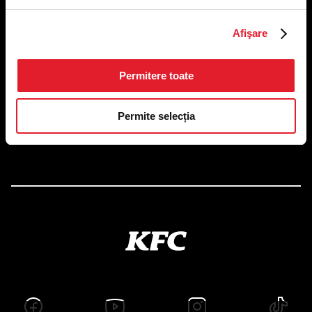
US FOOD NETWORK S.A.
Afişare
RO6645790, J40/24660/1994, Rev. Caen (2) 5610 -
Restaurante
Adresă sediu: Bucureşti Sectorul 1, Calea Dorobanţilor, Nr.
Permitere toate
239,
CAMERA 5, Etaj 2
Puncte de lucru
Permite selecția
Autorizații și avize