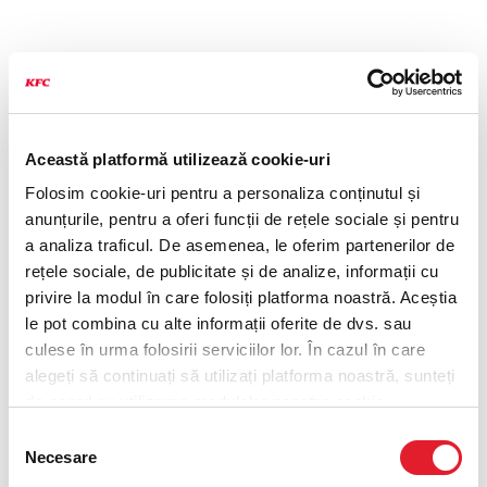
Această platformă utilizează cookie-uri
Folosim cookie-uri pentru a personaliza conținutul și
anunțurile, pentru a oferi funcții de rețele sociale și pentru
a analiza traficul. De asemenea, le oferim partenerilor de
rețele sociale, de publicitate și de analize, informații cu
privire la modul în care folosiți platforma noastră. Aceștia
le pot combina cu alte informații oferite de dvs. sau
culese în urma folosirii serviciilor lor. În cazul în care
alegeți să continuați să utilizați platforma noastră, sunteți
de acord cu utilizarea modulelor noastre cookie.
Selecția
Necesare
consimțământului