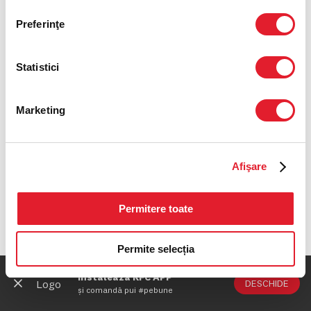
Preferinţe
Statistici
Marketing
Afişare
Permitere toate
Permite selecția
Instalează KFC APP
DESCHIDE
și comandă pui #pebune