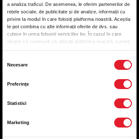
a analiza traficul. De asemenea, le oferim partenerilor de
Meniu ridicare
rețele sociale, de publicitate și de analize, informații cu
Nutriționale și Alergeni
privire la modul în care folosiți platforma noastră. Aceștia
Abonare Newsletter
le pot combina cu alte informații oferite de dvs. sau
Contact
Utile
culese în urma folosirii serviciilor lor. În cazul în care
alegeți să continuați să utilizați platforma noastră, sunteți
de acord cu utilizarea modulelor noastre cookie.
Termeni și condiții
Selecția
Politica privind prelucrarea datelor
Necesare
consimțământului
Politica de confidențialitate
Preferințe cookies
Condiții de desfășurare „Descarcă KFC APP”
Preferinţe
ANPC
Statistici
Marketing