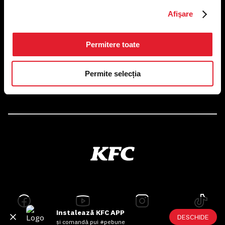
US FOOD NETWORK S.A.
RO6645790, J40/24660/1994, Rev. Caen (2) 5610 -
Afişare
Restaurante
Adresă sediu: Bucureşti Sectorul 1, Calea Dorobanţilor, Nr.
239,
Permitere toate
CAMERA 5, Etaj 2
Puncte de lucru
Permite selecția
Autorizații și avize
Instalează KFC APP
DESCHIDE
și comandă pui #pebune