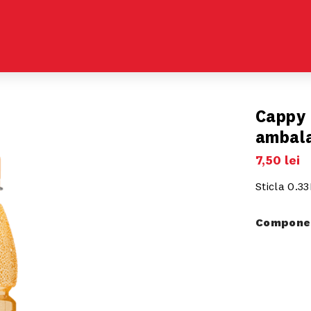
Cappy 
ambala
7
,
50
lei
Sticla 0.33
Componen