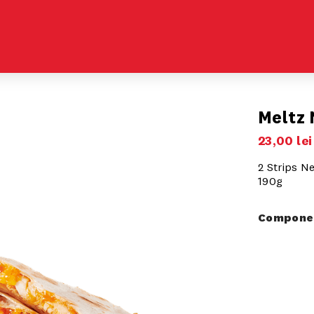
Meltz 
23
,
00
lei
2 Strips Ne
190g
Componen