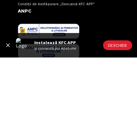
Condiții de desfășurare „Descarcă KFC APP”
ANPC
Instalează KFC APP
DESCHIDE
și comandă pui #pebune
US FOOD NETWORK S.A.
RO6645790, J40/24660/1994, Rev. Caen (2) 5610 -
Restaurante
Adresă sediu: Bucureşti Sectorul 1, Calea Dorobanţilor, Nr.
239,
CAMERA 5, Etaj 2
Puncte de lucru
Autorizații și avize