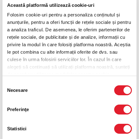
Această platformă utilizează cookie-uri
Dublu Hot Booster
Folosim cookie-uri pentru a personaliza conținutul și
anunțurile, pentru a oferi funcții de rețele sociale și pentru
a analiza traficul. De asemenea, le oferim partenerilor de
Optiunea 2
rețele sociale, de publicitate și de analize, informații cu
privire la modul în care folosiți platforma noastră. Aceștia
Cartofi prajiti portie medie
le pot combina cu alte informații oferite de dvs. sau
culese în urma folosirii serviciilor lor. În cazul în care
alegeți să continuați să utilizați platforma noastră, sunteți
Optiunea 3
de acord cu utilizarea modulelor noastre cookie.
Selecția
Coca-Cola 0.4L
Necesare
consimțământului
Coca-Cola Zero 0.4L
Preferinţe
Fanta 0.4L
Statistici
Sprite 0.4L