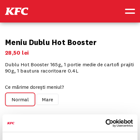
Meniu Dublu Hot Booster
28
,
50
lei
Dublu Hot Booster 165g, 1 portie medie de cartofi prajiti
90g, 1 bautura racoritoare 0.4L
Ce mărime dorești meniul?
Normal
Mare
Componența produsului
Optiunea 1