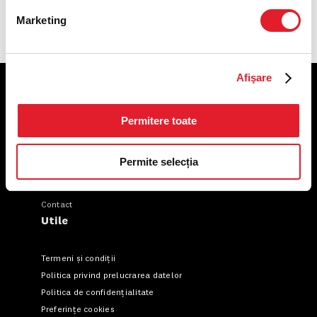
Marketing
Afişare
KFC
Permitere toate
Meniu livrare
Meniu ridicare
Permite selecția
Nutriționale și Alergeni
Abonare Newsletter
Contact
Utile
Termeni și condiții
Politica privind prelucrarea datelor
Politica de confidențialitate
Preferințe cookies