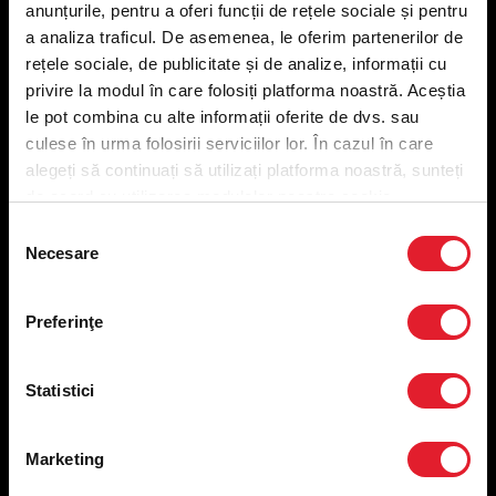
anunțurile, pentru a oferi funcții de rețele sociale și pentru
Meniu livrare
a analiza traficul. De asemenea, le oferim partenerilor de
Meniu ridicare
rețele sociale, de publicitate și de analize, informații cu
Nutriționale și Alergeni
privire la modul în care folosiți platforma noastră. Aceștia
Abonare Newsletter
le pot combina cu alte informații oferite de dvs. sau
Contact
culese în urma folosirii serviciilor lor. În cazul în care
Utile
alegeți să continuați să utilizați platforma noastră, sunteți
de acord cu utilizarea modulelor noastre cookie.
Termeni și condiții
Selecția
Necesare
Politica privind prelucrarea datelor
consimțământului
Politica de confidențialitate
Preferințe cookies
Preferinţe
Condiții de desfășurare „Descarcă KFC APP”
ANPC
Statistici
Marketing