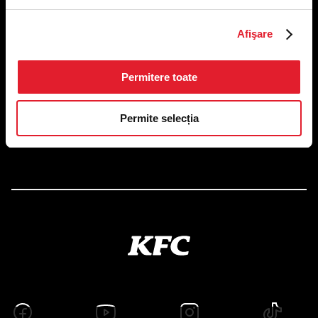
US FOOD NETWORK S.A.
Afişare
RO6645790, J40/24660/1994, Rev. Caen (2) 5610 -
Restaurante
Adresă sediu: Bucureşti Sectorul 1, Calea Dorobanţilor,
Permitere toate
Nr. 239,
CAMERA 5, Etaj 2
Puncte de lucru
Permite selecția
Autorizații și avize