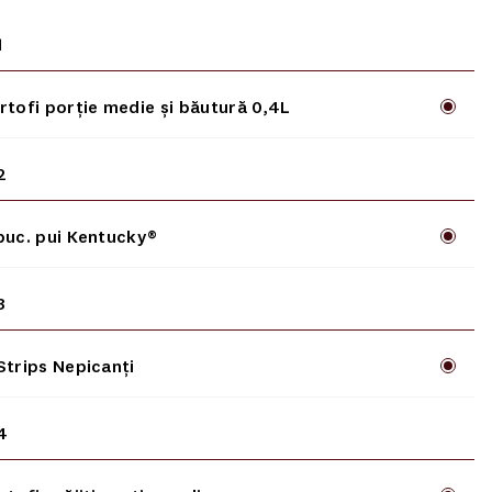
1
rtofi porție medie și băutură 0,4L
2
buc. pui Kentucky®
3
Strips Nepicanți
4