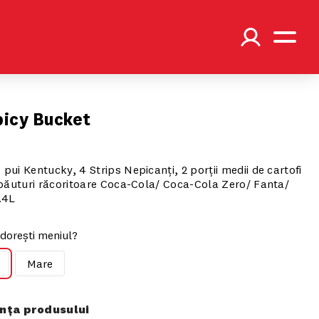
icy Bucket
 pui Kentucky, 4 Strips Nepicanți, 2 porții medii de cartofi
 2 băuturi răcoritoare Coca-Cola/ Coca-Cola Zero/ Fanta/
.4L
dorești meniul?
Mare
ța produsului