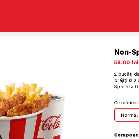
Non-Sp
58
,
00
lei
2 bucăți de
prăjiți și
Sprite la 0
Ce mărime 
Normal
Componen