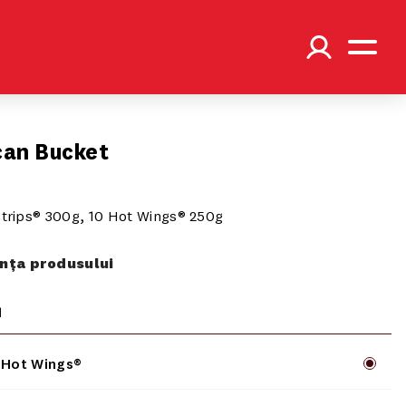
can Bucket
Strips® 300g, 10 Hot Wings® 250g
ța produsului
1
 Hot Wings®