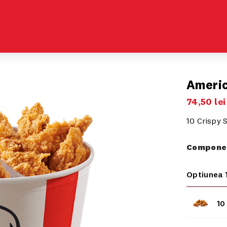
Ameri
74
,
50
lei
10 Crispy 
Componen
Optiunea 
10