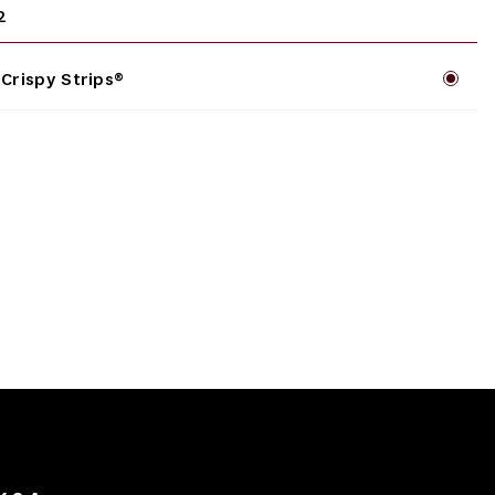
2
 Crispy Strips®