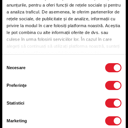
anunțurile, pentru a oferi funcții de rețele sociale și pentru
a analiza traficul. De asemenea, le oferim partenerilor de
Meniu livrare
rețele sociale, de publicitate și de analize, informații cu
Meniu ridicare
privire la modul în care folosiți platforma noastră. Aceștia
Nutriționale și Alergeni
le pot combina cu alte informații oferite de dvs. sau
Abonare Newsletter
culese în urma folosirii serviciilor lor. În cazul în care
Contact
alegeți să continuați să utilizați platforma noastră, sunteți
Utile
de acord cu utilizarea modulelor noastre cookie.
Selecția
Termeni și condiții
Necesare
consimțământului
Politica privind prelucrarea datelor
Politica de confidențialitate
Preferințe cookies
Preferinţe
Condiții de desfășurare „Descarcă KFC APP”
ANPC
Statistici
Marketing