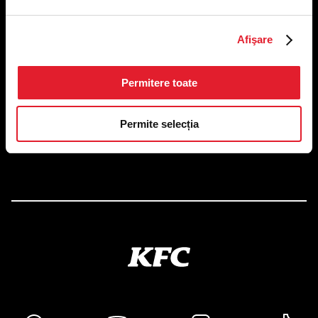
Afişare
US FOOD NETWORK S.A.
RO6645790, J40/24660/1994, Rev. Caen (2) 5610 -
Restaurante
Adresă sediu: Bucureşti Sectorul 1, Calea Dorobanţilor,
Permitere toate
Nr. 239,
CAMERA 5, Etaj 2
Permite selecția
Puncte de lucru
Autorizații și avize