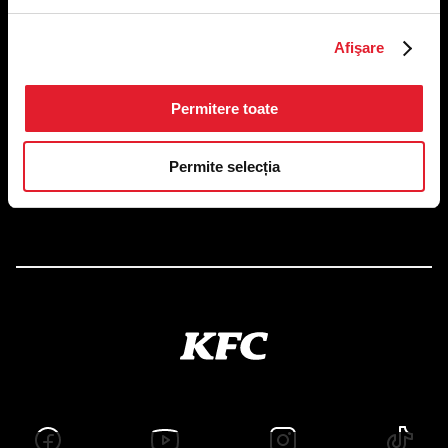
US FOOD NETWORK S.A.
Afişare
RO6645790, J40/24660/1994, Rev. Caen (2) 5610 -
Restaurante
Adresă sediu: Bucureşti Sectorul 1, Calea Dorobanţilor, Nr.
Permitere toate
239,
CAMERA 5, Etaj 2
Puncte de lucru
Permite selecția
Autorizații și avize