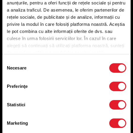
anunțurile, pentru a oferi funcții de rețele sociale și pentru
Meniu livrare
a analiza traficul. De asemenea, le oferim partenerilor de
Meniu ridicare
rețele sociale, de publicitate și de analize, informații cu
Nutriționale și Alergeni
privire la modul în care folosiți platforma noastră. Aceștia
Abonare Newsletter
le pot combina cu alte informații oferite de dvs. sau
Contact
culese în urma folosirii serviciilor lor. În cazul în care
Utile
alegeți să continuați să utilizați platforma noastră, sunteți
de acord cu utilizarea modulelor noastre cookie.
Termeni și condiții
Selecția
Necesare
Politica privind prelucrarea datelor
consimțământului
Politica de confidențialitate
Preferințe cookies
Preferinţe
Condiții de desfășurare „Descarcă KFC APP”
ANPC
Statistici
Marketing