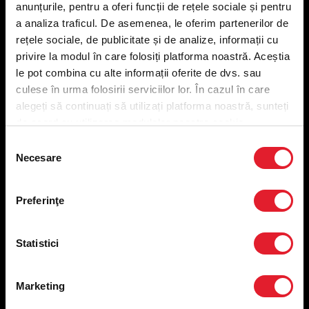
anunțurile, pentru a oferi funcții de rețele sociale și pentru
Meniu livrare
a analiza traficul. De asemenea, le oferim partenerilor de
Meniu ridicare
rețele sociale, de publicitate și de analize, informații cu
Nutriționale și Alergeni
privire la modul în care folosiți platforma noastră. Aceștia
Abonare Newsletter
le pot combina cu alte informații oferite de dvs. sau
Contact
culese în urma folosirii serviciilor lor. În cazul în care
Utile
alegeți să continuați să utilizați platforma noastră, sunteți
de acord cu utilizarea modulelor noastre cookie.
Termeni și condiții
Selecția
Necesare
Politica privind prelucrarea datelor
consimțământului
Politica de confidențialitate
Preferințe cookies
Preferinţe
Condiții de desfășurare „Descarcă KFC APP”
ANPC
Statistici
Marketing