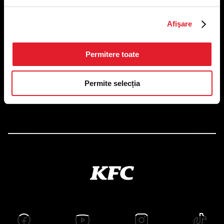
US FOOD NETWORK S.A.
Afişare
RO6645790, J40/24660/1994, Rev. Caen (2) 5610 -
Restaurante
Adresă sediu: Bucureşti Sectorul 1, Calea Dorobanţilor, Nr.
Permitere toate
239,
CAMERA 5, Etaj 2
Puncte de lucru
Permite selecția
Autorizații și avize