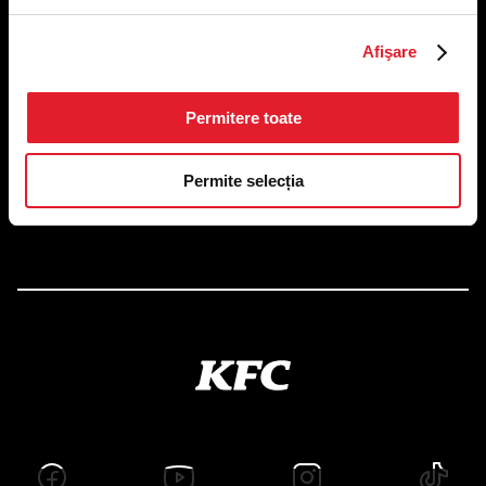
US FOOD NETWORK S.A.
Afişare
RO6645790, J40/24660/1994, Rev. Caen (2) 5610 -
Restaurante
Adresă sediu: Bucureşti Sectorul 1, Calea Dorobanţilor, Nr.
Permitere toate
239,
CAMERA 5, Etaj 2
Puncte de lucru
Permite selecția
Autorizații și avize