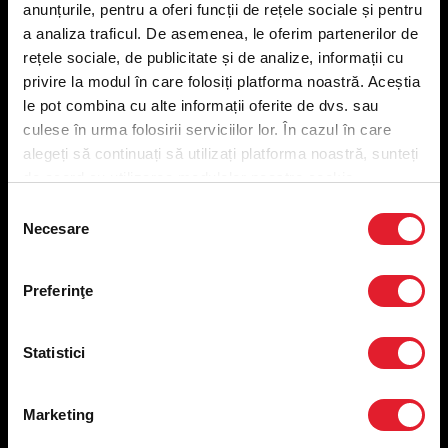
anunțurile, pentru a oferi funcții de rețele sociale și pentru
Meniu livrare
a analiza traficul. De asemenea, le oferim partenerilor de
Meniu ridicare
rețele sociale, de publicitate și de analize, informații cu
Nutriționale și Alergeni
privire la modul în care folosiți platforma noastră. Aceștia
Abonare Newsletter
le pot combina cu alte informații oferite de dvs. sau
Contact
culese în urma folosirii serviciilor lor. În cazul în care
Utile
alegeți să continuați să utilizați platforma noastră, sunteți
de acord cu utilizarea modulelor noastre cookie.
Termeni și condiții
Selecția
Necesare
Politica privind prelucrarea datelor
consimțământului
Politica de confidențialitate
Preferințe cookies
Preferinţe
Condiții de desfășurare „Descarcă KFC APP”
ANPC
Statistici
Marketing