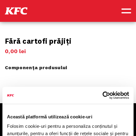
Fără cartofi prăjiți
0
,
00
lei
Componența produsului
Această platformă utilizează cookie-uri
KFC
Folosim cookie-uri pentru a personaliza conținutul și
anunțurile, pentru a oferi funcții de rețele sociale și pentru
Meniu livrare