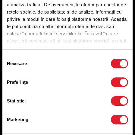
a analiza traficul. De asemenea, le oferim partenerilor de
Meniu ridicare
rețele sociale, de publicitate și de analize, informații cu
Nutriționale și Alergeni
privire la modul în care folosiți platforma noastră. Aceștia
Abonare Newsletter
le pot combina cu alte informații oferite de dvs. sau
Contact
culese în urma folosirii serviciilor lor. În cazul în care
Utile
alegeți să continuați să utilizați platforma noastră, sunteți
de acord cu utilizarea modulelor noastre cookie.
Termeni și condiții
Selecția
Politica privind prelucrarea datelor
Necesare
consimțământului
Politica de confidențialitate
Preferințe cookies
Condiții de desfășurare „Descarcă KFC APP”
Preferinţe
ANPC
Statistici
Marketing