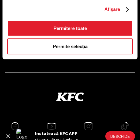
US FOOD NETWORK S.A.
Afişare
RO6645790, J40/24660/1994, Rev. Caen (2) 5610 -
Restaurante
Adresă sediu: Bucureşti Sectorul 1, Calea Dorobanţilor, Nr.
239,
Permitere toate
CAMERA 5, Etaj 2
Puncte de lucru
Permite selecția
Autorizații și avize
Instalează KFC APP
DESCHIDE
și comandă pui #pebune