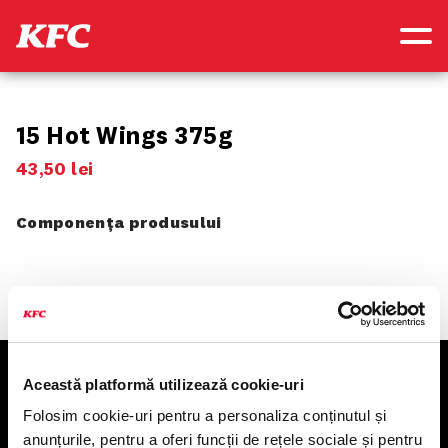
15 Hot Wings 375g
43
,
50
lei
Componența produsului
Această platformă utilizează cookie-uri
KFC
Folosim cookie-uri pentru a personaliza conținutul și
anunțurile, pentru a oferi funcții de rețele sociale și pentru
Meniu livrare