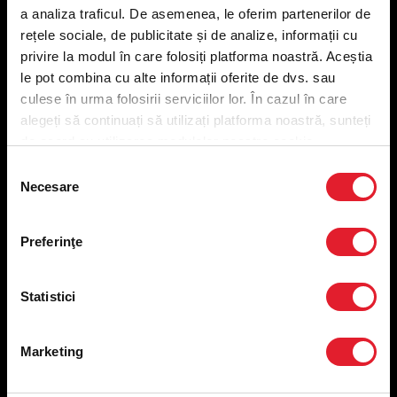
a analiza traficul. De asemenea, le oferim partenerilor de
Meniu ridicare
rețele sociale, de publicitate și de analize, informații cu
Nutriționale și Alergeni
privire la modul în care folosiți platforma noastră. Aceștia
Abonare Newsletter
le pot combina cu alte informații oferite de dvs. sau
Contact
culese în urma folosirii serviciilor lor. În cazul în care
Utile
alegeți să continuați să utilizați platforma noastră, sunteți
de acord cu utilizarea modulelor noastre cookie.
Termeni și condiții
Selecția
Politica privind prelucrarea datelor
Necesare
consimțământului
Politica de confidențialitate
Preferințe cookies
Condiții de desfășurare „Descarcă KFC APP”
Preferinţe
ANPC
Statistici
Marketing