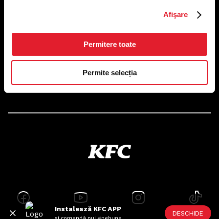
US FOOD NETWORK S.A.
Afişare
RO6645790, J40/24660/1994, Rev. Caen (2) 5610 -
Restaurante
Adresă sediu: Bucureşti Sectorul 1, Calea Dorobanţilor, Nr.
239,
Permitere toate
CAMERA 5, Etaj 2
Puncte de lucru
Permite selecția
Autorizații și avize
Instalează KFC APP
DESCHIDE
și comandă pui #pebune