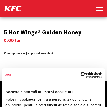
SOOOSY
5 Hot Wings® Golden Honey
0
,
00
lei
Componența produsului
Această platformă utilizează cookie-uri
KFC
Folosim cookie-uri pentru a personaliza conținutul și
anunțurile, pentru a oferi funcții de rețele sociale și pentru
Meniu livrare