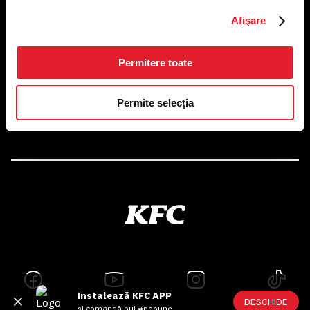
US FOOD NETWORK S.A.
Afişare
RO6645790, J40/24660/1994, Rev. Caen (2) 5610 -
Restaurante
Adresă sediu: Bucureşti Sectorul 1, Calea Dorobanţilor, Nr.
239,
Permitere toate
CAMERA 5, Etaj 2
Puncte de lucru
Permite selecția
Autorizații și avize
Instalează KFC APP
DESCHIDE
și comandă pui #pebune