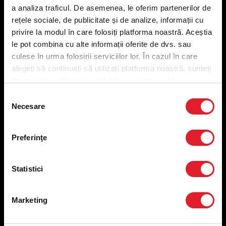
a analiza traficul. De asemenea, le oferim partenerilor de
Meniu ridicare
rețele sociale, de publicitate și de analize, informații cu
Nutriționale și Alergeni
privire la modul în care folosiți platforma noastră. Aceștia
Abonare Newsletter
le pot combina cu alte informații oferite de dvs. sau
Contact
culese în urma folosirii serviciilor lor. În cazul în care
Utile
alegeți să continuați să utilizați platforma noastră, sunteți
de acord cu utilizarea modulelor noastre cookie.
Termeni și condiții
Selecția
Politica privind prelucrarea datelor
Necesare
consimțământului
Politica de confidențialitate
Preferințe cookies
Condiții de desfășurare „Descarcă KFC APP”
Preferinţe
ANPC
Statistici
Marketing