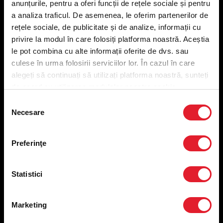
anunțurile, pentru a oferi funcții de rețele sociale și pentru
Meniu livrare
a analiza traficul. De asemenea, le oferim partenerilor de
Meniu ridicare
rețele sociale, de publicitate și de analize, informații cu
Nutriționale și Alergeni
privire la modul în care folosiți platforma noastră. Aceștia
Abonare Newsletter
le pot combina cu alte informații oferite de dvs. sau
Contact
culese în urma folosirii serviciilor lor. În cazul în care
Utile
alegeți să continuați să utilizați platforma noastră, sunteți
de acord cu utilizarea modulelor noastre cookie.
Termeni și condiții
Selecția
Politica privind prelucrarea datelor
Necesare
consimțământului
Politica de confidențialitate
Preferințe cookies
Preferinţe
Condiții de desfășurare „Descarcă KFC APP”
ANPC
Statistici
Marketing