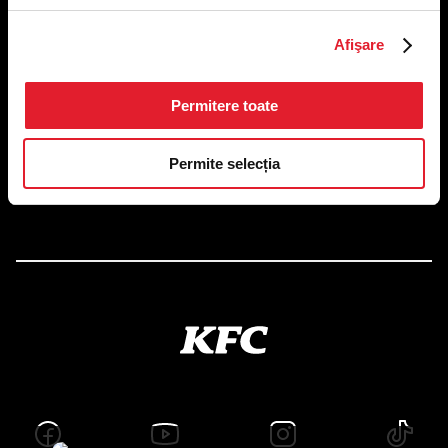
US FOOD NETWORK S.A.
Afişare
RO6645790, J40/24660/1994, Rev. Caen (2) 5610 -
Restaurante
Adresă sediu: Bucureşti Sectorul 1, Calea Dorobanţilor, Nr.
Permitere toate
239,
CAMERA 5, Etaj 2
Puncte de lucru
Permite selecția
Autorizații și avize