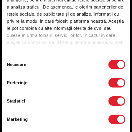
Meniu livrare
a analiza traficul. De asemenea, le oferim partenerilor de
Meniu ridicare
rețele sociale, de publicitate și de analize, informații cu
Nutriționale și Alergeni
privire la modul în care folosiți platforma noastră. Aceștia
Abonare Newsletter
le pot combina cu alte informații oferite de dvs. sau
Contact
culese în urma folosirii serviciilor lor. În cazul în care
Utile
alegeți să continuați să utilizați platforma noastră, sunteți
de acord cu utilizarea modulelor noastre cookie.
Termeni și condiții
Selecția
Politica privind prelucrarea datelor
Necesare
consimțământului
Politica de confidențialitate
Preferințe cookies
Preferinţe
Condiții de desfășurare „Descarcă KFC APP”
ANPC
Statistici
Marketing