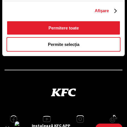
US FOOD NETWORK S.A.
Afişare
RO6645790, J40/24660/1994, Rev. Caen (2) 5610 -
Restaurante
Adresă sediu: Bucureşti Sectorul 1, Calea Dorobanţilor, Nr.
239,
Permitere toate
CAMERA 5, Etaj 2
Puncte de lucru
Permite selecția
Autorizații și avize
Instalează KFC APP