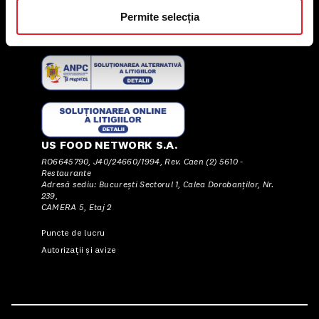
Condiții de desfășurare „Descarcă KFC APP”
Permite selecția
ANPC
US FOOD NETWORK S.A.
RO6645790, J40/24660/1994, Rev. Caen (2) 5610 -
Restaurante
Adresă sediu: Bucureşti Sectorul 1, Calea Dorobanţilor, Nr.
239,
CAMERA 5, Etaj 2
Puncte de lucru
Autorizații și avize