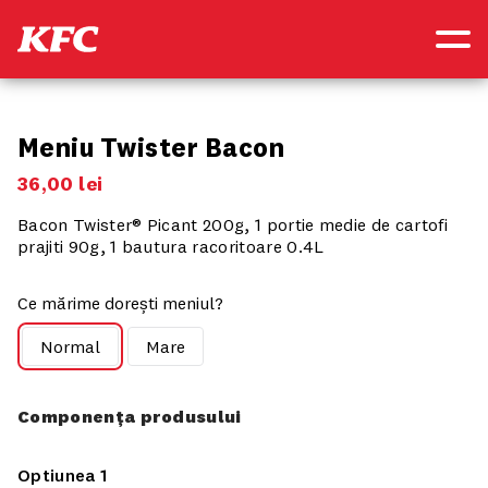
Meniu Twister Bacon
36
,
00
lei
Bacon Twister® Picant 200g, 1 portie medie de cartofi
prajiti 90g, 1 bautura racoritoare 0.4L
Ce mărime dorești meniul?
Normal
Mare
Componența produsului
Optiunea 1