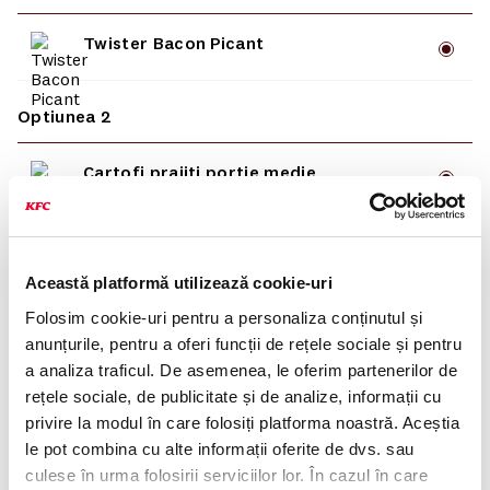
Twister Bacon Picant
Optiunea 2
Cartofi prajiti portie medie
Optiunea 3
Această platformă utilizează cookie-uri
Coca-Cola 0.4L
Folosim cookie-uri pentru a personaliza conținutul și
anunțurile, pentru a oferi funcții de rețele sociale și pentru
Coca-Cola Zero 0.4L
a analiza traficul. De asemenea, le oferim partenerilor de
rețele sociale, de publicitate și de analize, informații cu
privire la modul în care folosiți platforma noastră. Aceștia
Fanta 0.4L
le pot combina cu alte informații oferite de dvs. sau
culese în urma folosirii serviciilor lor. În cazul în care
Sprite 0.4L