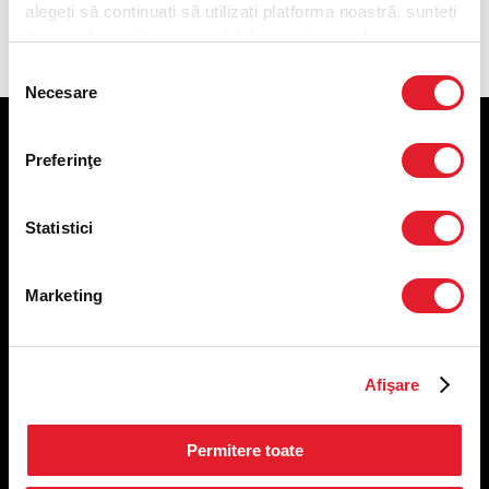
alegeți să continuați să utilizați platforma noastră, sunteți
de acord cu utilizarea modulelor noastre cookie.
Selecția
Necesare
consimțământului
KFC
Preferinţe
Meniu livrare
Statistici
Meniu ridicare
Nutriționale și Alergeni
Abonare Newsletter
Marketing
Contact
Utile
Afişare
Termeni și condiții
Politica privind prelucrarea datelor
Permitere toate
Politica de confidențialitate
Preferințe cookies