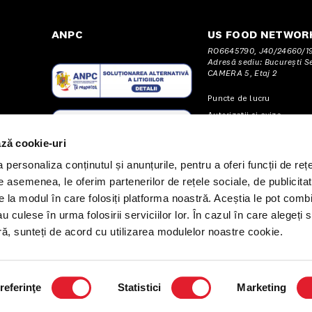
ANPC
US FOOD NETWORK
RO6645790, J40/24660/199
Adresă sediu: Bucureşti Sec
CAMERA 5, Etaj 2
Puncte de lucru
Autorizații și avize
 KFC APP”
ază cookie-uri
personaliza conținutul și anunțurile, pentru a oferi funcții de rețe
De asemenea, le oferim partenerilor de rețele sociale, de publicitat
re la modul în care folosiți platforma noastră. Aceștia le pot comb
au culese în urma folosirii serviciilor lor. În cazul în care alegeți 
tră, sunteți de acord cu utilizarea modulelor noastre cookie.
referinţe
Statistici
Marketing