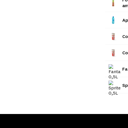
am
Ap
Co
Co
Fa
Sp