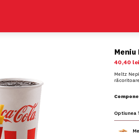
Meniu 
40
,
40
le
Meltz Nepic
răcoritoar
Componen
Optiunea 
Me