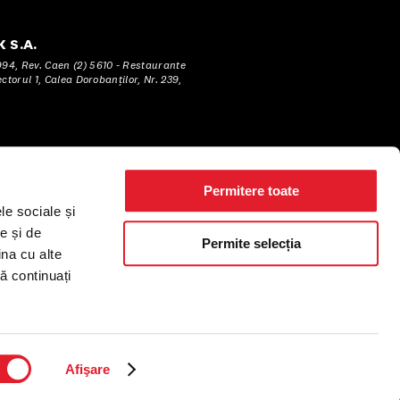
 S.A.
4, Rev. Caen (2) 5610 - Restaurante
torul 1, Calea Dorobanţilor, Nr. 239,
Permitere toate
le sociale și
e și de
Permite selecția
ina cu alte
să continuați
Afişare