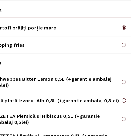
2
rtofi prăjiți porție mare
pping fries
3
hweppes Bitter Lemon 0,5L (+garantie ambalaj
5lei)
ă plată Izvorul Alb 0,5L (+garantie ambalaj 0,5lei)
ZETEA Piersică și Hibiscus 0,5L (+garantie
balaj 0,5lei)
ZETEA Lămâie și Lemongrass 0,5L (+garantie