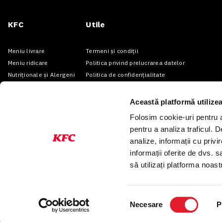
KFC
Utile
Meniu livrare
Termeni și condiții
Meniu ridicare
Politica privind prelucrarea datelor
Nutriționale și Alergeni
Politica de confidențialitate
Abonare Newsletter
Preferințe cookies
Contact
Condiții de desfășurare a campaniei „Descarcă
Această platformă utilize
Folosim cookie-uri pentru a 
pentru a analiza traficul. 
analize, informații cu privi
informații oferite de dvs. s
să utilizați platforma noas
Selecția
Necesare
P
consimțământului