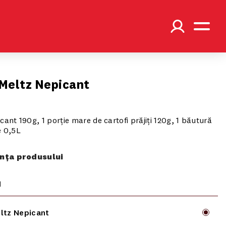
Meltz Nepicant
i
ant 190g, 1 porție mare de cartofi prăjiți 120g, 1 băutură
e 0,5L
ța produsului
1
ltz Nepicant