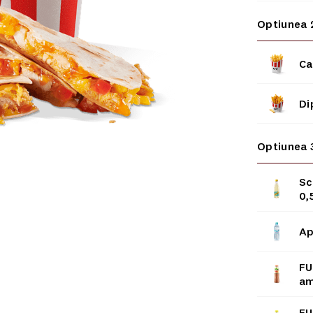
Optiunea 
Ca
Di
Optiunea 
Sc
0,
Ap
FU
am
FU