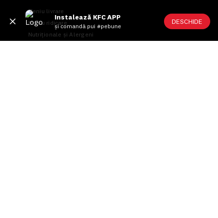
Meniu livrare
Instalează KFC APP
DESCHIDE
Meniu ridicare
și comandă pui #pebune
Nutriționale și Alergeni
Abonare Newsletter
Contact
Utile
Termeni și condiții
Politica privind prelucrarea datelor
Politica de confidențialitate
Preferințe cookies
Condiții de desfășurare „Descarcă KFC APP”
ANPC