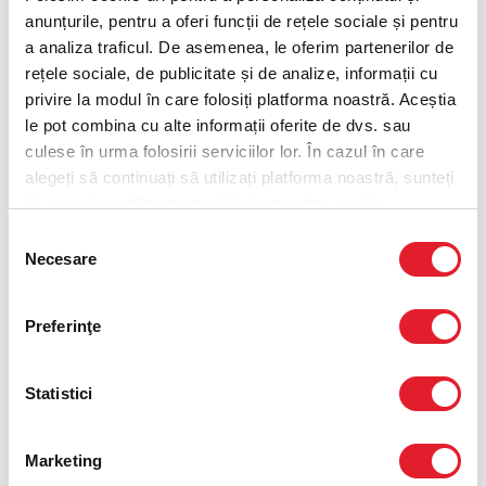
Optiunea 2
anunțurile, pentru a oferi funcții de rețele sociale și pentru
a analiza traficul. De asemenea, le oferim partenerilor de
Cartofi prajiti portie mare
rețele sociale, de publicitate și de analize, informații cu
privire la modul în care folosiți platforma noastră. Aceștia
Dipping Fries
le pot combina cu alte informații oferite de dvs. sau
culese în urma folosirii serviciilor lor. În cazul în care
alegeți să continuați să utilizați platforma noastră, sunteți
Optiunea 3
de acord cu utilizarea modulelor noastre cookie.
Selecția
Coca-Cola 0.5L
Necesare
consimțământului
Coca-Cola Zero 0.5L
Preferinţe
Fanta 0.5L
Statistici
Sprite 0.5L
Marketing