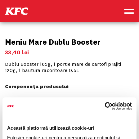
Meniu Mare Dublu Booster
33
,
40
lei
Dublu Booster 165g, 1 portie mare de cartofi prajiti
120g, 1 bautura racoritoare 0.5L
Componența produsului
Optiunea 1
Dublu Booster
Această platformă utilizează cookie-uri
Folosim cookie-uri pentru a personaliza conținutul și