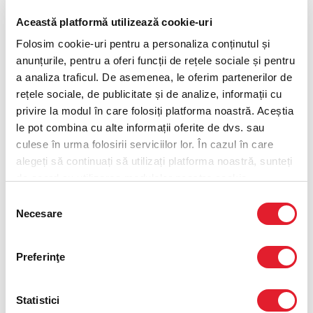
Optiunea 1
Această platformă utilizează cookie-uri
Folosim cookie-uri pentru a personaliza conținutul și
Cartofi porție medie și băutură 0,4L
anunțurile, pentru a oferi funcții de rețele sociale și pentru
a analiza traficul. De asemenea, le oferim partenerilor de
Optiunea 2
rețele sociale, de publicitate și de analize, informații cu
privire la modul în care folosiți platforma noastră. Aceștia
le pot combina cu alte informații oferite de dvs. sau
Golden Honey Burger nepicant
culese în urma folosirii serviciilor lor. În cazul în care
alegeți să continuați să utilizați platforma noastră, sunteți
Optiunea 3
de acord cu utilizarea modulelor noastre cookie.
Selecția
Cartofi prăjiți porție medie
Necesare
consimțământului
Preferinţe
Optiunea 4
Coca-Cola 0,4L
Statistici