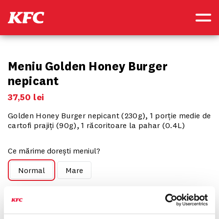
NOU
SOOOSY
Meniu Golden Honey Burger
nepicant
37
,
50
lei
Golden Honey Burger nepicant (230g), 1 porție medie de
cartofi prajiți (90g), 1 răcoritoare la pahar (0.4L)
Ce mărime dorești meniul?
Normal
Mare
Componența produsului