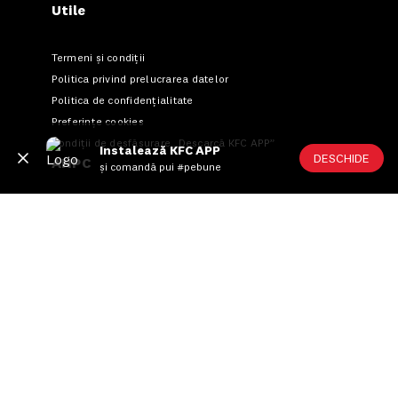
Utile
Termeni și condiții
Politica privind prelucrarea datelor
Politica de confidențialitate
Preferințe cookies
Condiții de desfășurare „Descarcă KFC APP”
Instalează KFC APP
DESCHIDE
ANPC
și comandă pui #pebune
US FOOD NETWORK S.A.
RO6645790, J40/24660/1994, Rev. Caen (2) 5610 -
Restaurante
Adresă sediu: Bucureşti Sectorul 1, Calea Dorobanţilor, Nr.
239,
CAMERA 5, Etaj 2