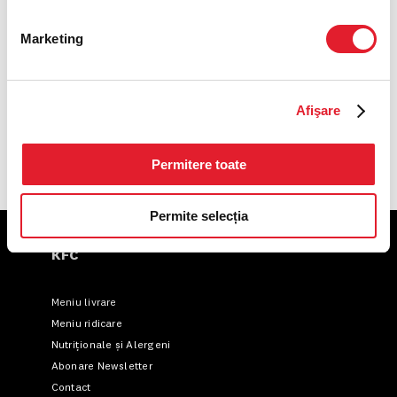
Coca-Cola Zero 0,4L
Marketing
Sprite 0,4L
Afişare
Fanta 0,4L
Permitere toate
Permite selecția
KFC
Meniu livrare
Meniu ridicare
Nutriționale și Alergeni
Abonare Newsletter
Contact