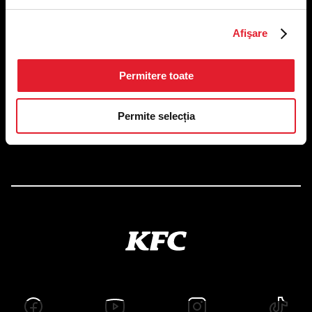
US FOOD NETWORK S.A.
Afişare
RO6645790, J40/24660/1994, Rev. Caen (2) 5610 -
Restaurante
Adresă sediu: Bucureşti Sectorul 1, Calea Dorobanţilor, Nr.
Permitere toate
239,
CAMERA 5, Etaj 2
Puncte de lucru
Permite selecția
Autorizații și avize