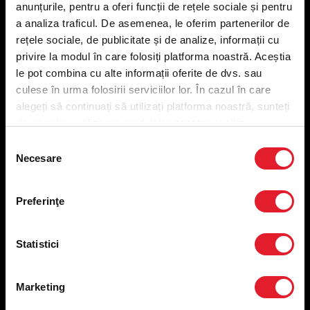
anunțurile, pentru a oferi funcții de rețele sociale și pentru
Meniu livrare
a analiza traficul. De asemenea, le oferim partenerilor de
Meniu ridicare
rețele sociale, de publicitate și de analize, informații cu
Nutriționale și Alergeni
privire la modul în care folosiți platforma noastră. Aceștia
Abonare Newsletter
le pot combina cu alte informații oferite de dvs. sau
Contact
culese în urma folosirii serviciilor lor. În cazul în care
Utile
alegeți să continuați să utilizați platforma noastră, sunteți
de acord cu utilizarea modulelor noastre cookie.
Termeni și condiții
Selecția
Necesare
Politica privind prelucrarea datelor
consimțământului
Politica de confidențialitate
Preferințe cookies
Preferinţe
Condiții de desfășurare „Descarcă KFC APP”
ANPC
Statistici
Marketing