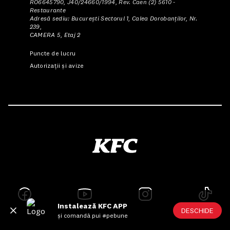
RO6645790, J40/24660/1994, Rev. Caen (2) 5610 -
Restaurante
Adresă sediu: Bucureşti Sectorul 1, Calea Dorobanţilor, Nr.
239,
CAMERA 5, Etaj 2
Puncte de lucru
Autorizații și avize
Instalează KFC APP
DESCHIDE
și comandă pui #pebune