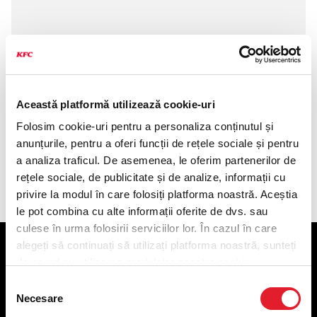
Această platformă utilizează cookie-uri
Folosim cookie-uri pentru a personaliza conținutul și
anunțurile, pentru a oferi funcții de rețele sociale și pentru
a analiza traficul. De asemenea, le oferim partenerilor de
Componența produsului
rețele sociale, de publicitate și de analize, informații cu
privire la modul în care folosiți platforma noastră. Aceștia
le pot combina cu alte informații oferite de dvs. sau
culese în urma folosirii serviciilor lor. În cazul în care
alegeți să continuați să utilizați platforma noastră, sunteți
KFC
de acord cu utilizarea modulelor noastre cookie.
Selecția
Meniu livrare
Necesare
consimțământului
Meniu ridicare