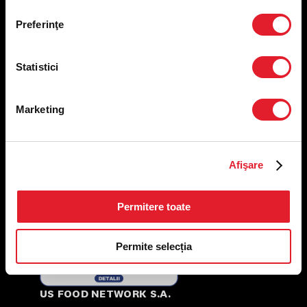
Nutriționale și Alergeni
Preferinţe
Abonare Newsletter
Contact
Utile
Statistici
Termeni și condiții
Marketing
Politica privind prelucrarea datelor
Politica de confidențialitate
Preferințe cookies
Condiții de desfășurare „Descarcă KFC APP”
Afişare
ANPC
Permitere toate
Permite selecția
US FOOD NETWORK S.A.