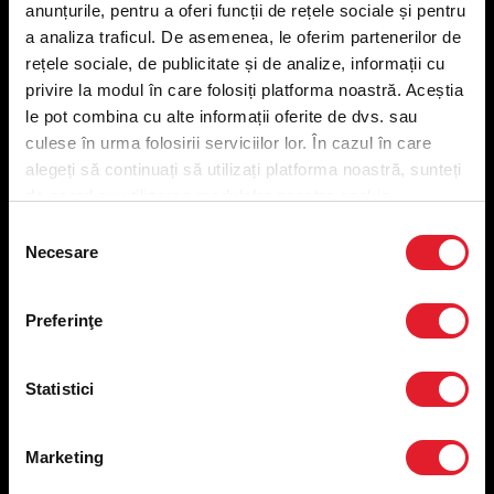
anunțurile, pentru a oferi funcții de rețele sociale și pentru
Meniu livrare
a analiza traficul. De asemenea, le oferim partenerilor de
Meniu ridicare
rețele sociale, de publicitate și de analize, informații cu
Nutriționale și Alergeni
privire la modul în care folosiți platforma noastră. Aceștia
Abonare Newsletter
le pot combina cu alte informații oferite de dvs. sau
Contact
culese în urma folosirii serviciilor lor. În cazul în care
Utile
alegeți să continuați să utilizați platforma noastră, sunteți
de acord cu utilizarea modulelor noastre cookie.
Termeni și condiții
Selecția
Necesare
Politica privind prelucrarea datelor
consimțământului
Politica de confidențialitate
Preferințe cookies
Preferinţe
Condiții de desfășurare „Descarcă KFC APP”
ANPC
Statistici
Marketing