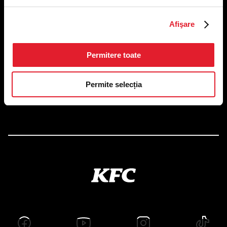
US FOOD NETWORK S.A.
Afişare
RO6645790, J40/24660/1994, Rev. Caen (2) 5610 -
Restaurante
Adresă sediu: Bucureşti Sectorul 1, Calea Dorobanţilor, Nr.
Permitere toate
239,
CAMERA 5, Etaj 2
Puncte de lucru
Permite selecția
Autorizații și avize