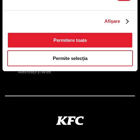
Afişare
US FOOD NETWORK S.A.
RO6645790, J40/24660/1994, Rev. Caen (2) 5610 -
Restaurante
Permitere toate
Adresă sediu: Bucureşti Sectorul 1, Calea Dorobanţilor, Nr.
239,
CAMERA 5, Etaj 2
Permite selecția
Puncte de lucru
Autorizații și avize