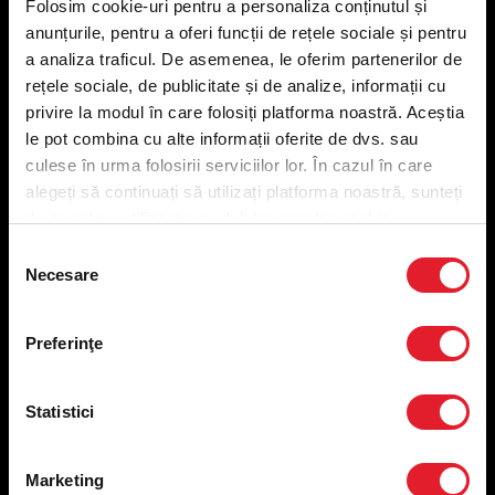
Folosim cookie-uri pentru a personaliza conținutul și
KFC
anunțurile, pentru a oferi funcții de rețele sociale și pentru
a analiza traficul. De asemenea, le oferim partenerilor de
Meniu livrare
rețele sociale, de publicitate și de analize, informații cu
Meniu ridicare
privire la modul în care folosiți platforma noastră. Aceștia
Nutriționale și Alergeni
le pot combina cu alte informații oferite de dvs. sau
Abonare Newsletter
culese în urma folosirii serviciilor lor. În cazul în care
Contact
alegeți să continuați să utilizați platforma noastră, sunteți
Utile
de acord cu utilizarea modulelor noastre cookie.
Selecția
Termeni și condiții
Necesare
consimțământului
Politica privind prelucrarea datelor
Politica de confidențialitate
Preferinţe
Preferințe cookies
Condiții de desfășurare „Descarcă KFC APP”
ANPC
Statistici
Marketing