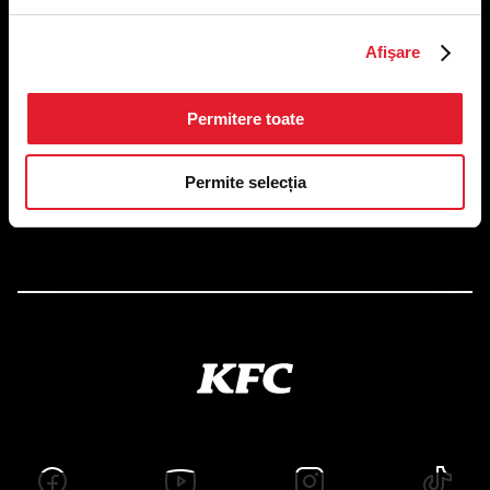
US FOOD NETWORK S.A.
Afişare
RO6645790, J40/24660/1994, Rev. Caen (2) 5610 -
Restaurante
Adresă sediu: Bucureşti Sectorul 1, Calea Dorobanţilor, Nr.
Permitere toate
239,
CAMERA 5, Etaj 2
Puncte de lucru
Permite selecția
Autorizații și avize