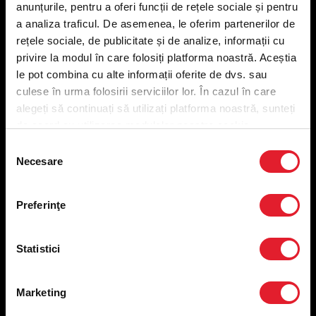
anunțurile, pentru a oferi funcții de rețele sociale și pentru
Meniu livrare
a analiza traficul. De asemenea, le oferim partenerilor de
Meniu ridicare
rețele sociale, de publicitate și de analize, informații cu
Nutriționale și Alergeni
privire la modul în care folosiți platforma noastră. Aceștia
Abonare Newsletter
le pot combina cu alte informații oferite de dvs. sau
Contact
culese în urma folosirii serviciilor lor. În cazul în care
Utile
alegeți să continuați să utilizați platforma noastră, sunteți
de acord cu utilizarea modulelor noastre cookie.
Termeni și condiții
Selecția
Necesare
Politica privind prelucrarea datelor
consimțământului
Politica de confidențialitate
Preferințe cookies
Preferinţe
Condiții de desfășurare „Descarcă KFC APP”
ANPC
Statistici
Marketing