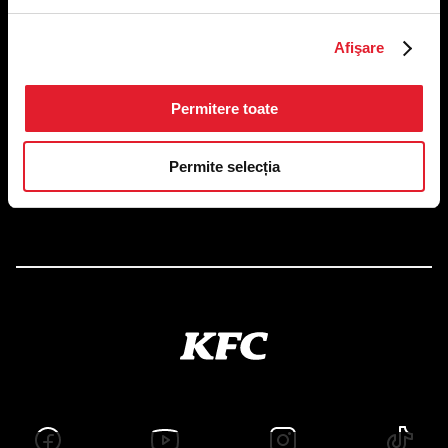
US FOOD NETWORK S.A.
Afişare
RO6645790, J40/24660/1994, Rev. Caen (2) 5610 -
Restaurante
Adresă sediu: Bucureşti Sectorul 1, Calea Dorobanţilor, Nr.
Permitere toate
239,
CAMERA 5, Etaj 2
Puncte de lucru
Permite selecția
Autorizații și avize