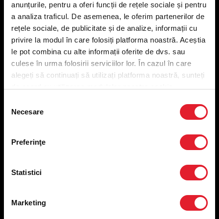
anunțurile, pentru a oferi funcții de rețele sociale și pentru
Meniu livrare
a analiza traficul. De asemenea, le oferim partenerilor de
Meniu ridicare
rețele sociale, de publicitate și de analize, informații cu
Nutriționale și Alergeni
privire la modul în care folosiți platforma noastră. Aceștia
Abonare Newsletter
le pot combina cu alte informații oferite de dvs. sau
Contact
culese în urma folosirii serviciilor lor. În cazul în care
Utile
alegeți să continuați să utilizați platforma noastră, sunteți
de acord cu utilizarea modulelor noastre cookie.
Termeni și condiții
Selecția
Necesare
Politica privind prelucrarea datelor
consimțământului
Politica de confidențialitate
Preferințe cookies
Preferinţe
Condiții de desfășurare „Descarcă KFC APP”
ANPC
Statistici
Marketing