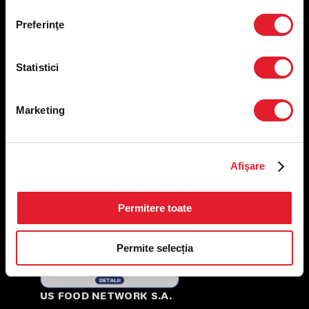
Nutriționale și Alergeni
Preferinţe
Abonare Newsletter
Contact
Utile
Statistici
Termeni și condiții
Marketing
Politica privind prelucrarea datelor
Politica de confidențialitate
Preferințe cookies
Condiții de desfășurare „Descarcă KFC APP”
Afişare
ANPC
Permitere toate
Permite selecția
US FOOD NETWORK S.A.