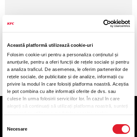
Această platformă utilizează cookie-uri
Folosim cookie-uri pentru a personaliza conținutul și
anunțurile, pentru a oferi funcții de rețele sociale și pentru
a analiza traficul. De asemenea, le oferim partenerilor de
Componența produsului
rețele sociale, de publicitate și de analize, informații cu
privire la modul în care folosiți platforma noastră. Aceștia
le pot combina cu alte informații oferite de dvs. sau
culese în urma folosirii serviciilor lor. În cazul în care
alegeți să continuați să utilizați platforma noastră, sunteți
KFC
de acord cu utilizarea modulelor noastre cookie.
Selecția
Meniu livrare
Necesare
consimțământului
Meniu ridicare