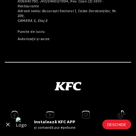
RO6645790, J40/24660/1994, Rev. Caen (2) 5610 -
Restaurante
Adresă sediu: Bucureşti Sectorul 1, Calea Dorobanţilor, Nr.
239,
CAMERA 5, Etaj 2
Puncte de lucru
Autorizații și avize
Instalează KFC APP
DESCHIDE
și comandă pui #pebune