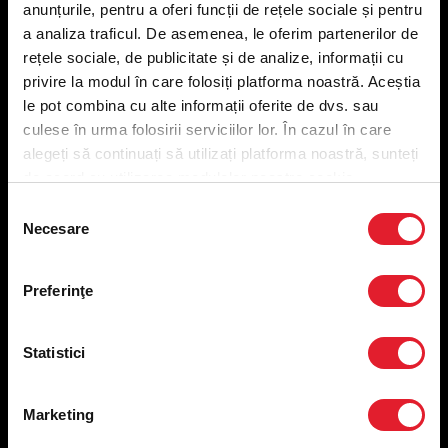
anunțurile, pentru a oferi funcții de rețele sociale și pentru
Meniu livrare
a analiza traficul. De asemenea, le oferim partenerilor de
Meniu ridicare
rețele sociale, de publicitate și de analize, informații cu
Nutriționale și Alergeni
privire la modul în care folosiți platforma noastră. Aceștia
Abonare Newsletter
le pot combina cu alte informații oferite de dvs. sau
Contact
culese în urma folosirii serviciilor lor. În cazul în care
Utile
alegeți să continuați să utilizați platforma noastră, sunteți
de acord cu utilizarea modulelor noastre cookie.
Termeni și condiții
Selecția
Necesare
Politica privind prelucrarea datelor
consimțământului
Politica de confidențialitate
Preferințe cookies
Preferinţe
Condiții de desfășurare „Descarcă KFC APP”
ANPC
Statistici
Marketing