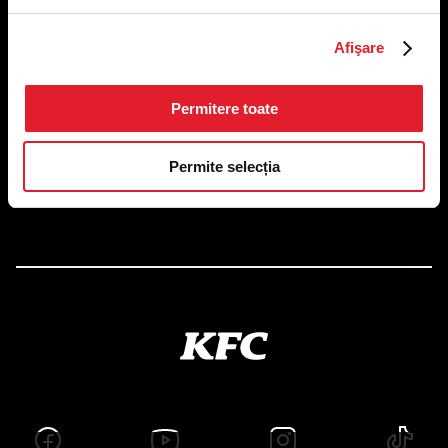
US FOOD NETWORK S.A.
Afişare
RO6645790, J40/24660/1994, Rev. Caen (2) 5610 -
Restaurante
Adresă sediu: Bucureşti Sectorul 1, Calea Dorobanţilor, Nr.
Permitere toate
239,
CAMERA 5, Etaj 2
Puncte de lucru
Permite selecția
Autorizații și avize