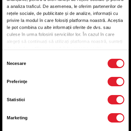
Meniu livrare
a analiza traficul. De asemenea, le oferim partenerilor de
Meniu ridicare
rețele sociale, de publicitate și de analize, informații cu
Nutriționale și Alergeni
privire la modul în care folosiți platforma noastră. Aceștia
Abonare Newsletter
le pot combina cu alte informații oferite de dvs. sau
Contact
culese în urma folosirii serviciilor lor. În cazul în care
Utile
alegeți să continuați să utilizați platforma noastră, sunteți
de acord cu utilizarea modulelor noastre cookie.
Termeni și condiții
Selecția
Politica privind prelucrarea datelor
Necesare
consimțământului
Politica de confidențialitate
Preferințe cookies
Condiții de desfășurare „Descarcă KFC APP”
Preferinţe
ANPC
Statistici
Marketing