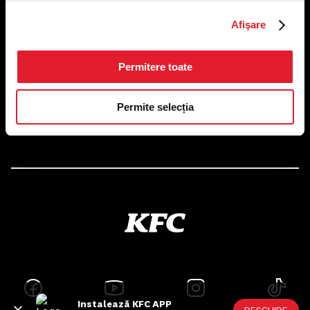
US FOOD NETWORK S.A.
Afişare
RO6645790, J40/24660/1994, Rev. Caen (2) 5610 -
Restaurante
Adresă sediu: Bucureşti Sectorul 1, Calea Dorobanţilor, Nr.
239,
Permitere toate
CAMERA 5, Etaj 2
Puncte de lucru
Permite selecția
Autorizații și avize
Instalează KFC APP