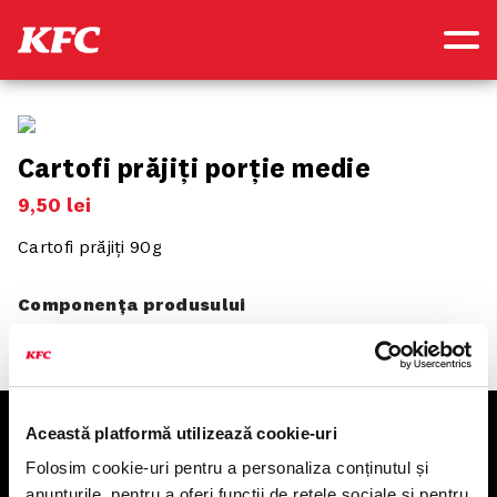
Cartofi prăjiți porție medie
9
,
50
lei
Cartofi prăjiți 90g
Componența produsului
Această platformă utilizează cookie-uri
KFC
Folosim cookie-uri pentru a personaliza conținutul și
anunțurile, pentru a oferi funcții de rețele sociale și pentru