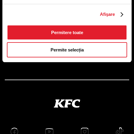
US FOOD NETWORK S.A.
Afişare
RO6645790, J40/24660/1994, Rev. Caen (2) 5610 -
Restaurante
Adresă sediu: Bucureşti Sectorul 1, Calea Dorobanţilor, Nr.
Permitere toate
239,
CAMERA 5, Etaj 2
Puncte de lucru
Permite selecția
Autorizații și avize