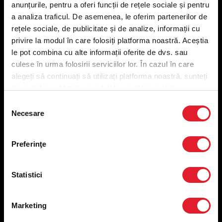
anunțurile, pentru a oferi funcții de rețele sociale și pentru
Meniu livrare
a analiza traficul. De asemenea, le oferim partenerilor de
Meniu ridicare
rețele sociale, de publicitate și de analize, informații cu
Nutriționale și Alergeni
privire la modul în care folosiți platforma noastră. Aceștia
Abonare Newsletter
le pot combina cu alte informații oferite de dvs. sau
Contact
culese în urma folosirii serviciilor lor. În cazul în care
Utile
alegeți să continuați să utilizați platforma noastră, sunteți
de acord cu utilizarea modulelor noastre cookie.
Termeni și condiții
Selecția
Necesare
Politica privind prelucrarea datelor
consimțământului
Politica de confidențialitate
Preferințe cookies
Preferinţe
Condiții de desfășurare „Descarcă KFC APP”
ANPC
Statistici
Marketing