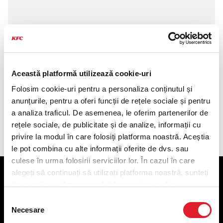
Această platformă utilizează cookie-uri
Folosim cookie-uri pentru a personaliza conținutul și
anunțurile, pentru a oferi funcții de rețele sociale și pentru
a analiza traficul. De asemenea, le oferim partenerilor de
Componența produsului
rețele sociale, de publicitate și de analize, informații cu
privire la modul în care folosiți platforma noastră. Aceștia
le pot combina cu alte informații oferite de dvs. sau
culese în urma folosirii serviciilor lor. În cazul în care
alegeți să continuați să utilizați platforma noastră, sunteți
KFC
de acord cu utilizarea modulelor noastre cookie.
Selecția
Meniu livrare
Necesare
consimțământului
Meniu ridicare