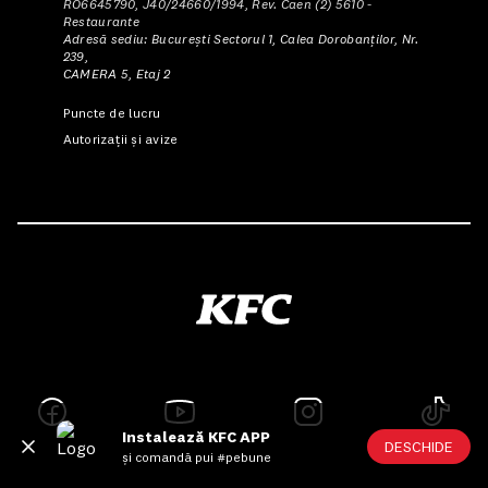
RO6645790, J40/24660/1994, Rev. Caen (2) 5610 -
Restaurante
Adresă sediu: Bucureşti Sectorul 1, Calea Dorobanţilor, Nr.
239,
CAMERA 5, Etaj 2
Puncte de lucru
Autorizații și avize
Instalează KFC APP
DESCHIDE
și comandă pui #pebune