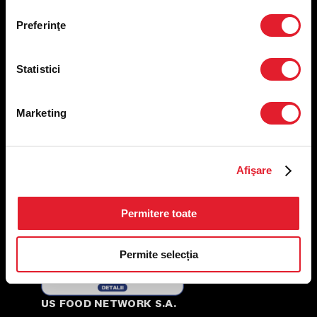
Nutriționale și Alergeni
Preferinţe
Abonare Newsletter
Contact
Utile
Statistici
Termeni și condiții
Marketing
Politica privind prelucrarea datelor
Politica de confidențialitate
Preferințe cookies
Condiții de desfășurare „Descarcă KFC APP”
Afişare
ANPC
Permitere toate
Permite selecția
US FOOD NETWORK S.A.