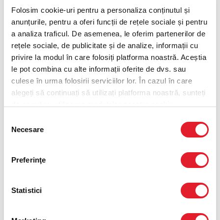
Folosim cookie-uri pentru a personaliza conținutul și
anunțurile, pentru a oferi funcții de rețele sociale și pentru
Optiunea 2
a analiza traficul. De asemenea, le oferim partenerilor de
rețele sociale, de publicitate și de analize, informații cu
2 Crispy Strips®
privire la modul în care folosiți platforma noastră. Aceștia
le pot combina cu alte informații oferite de dvs. sau
culese în urma folosirii serviciilor lor. În cazul în care
Optiunea 3
alegeți să continuați să utilizați platforma noastră, sunteți
de acord cu utilizarea modulelor noastre cookie.
2 Hot Wings®
Selecția
Necesare
consimțământului
Optiunea 4
Preferinţe
Cartofi prajiti portie mare
Statistici
Dipping Fries