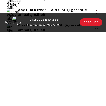
Apa Plata Izvorul Alb 0.5L (+garantie
ambalaj 0.5lei)
Instalează KFC APP
DESCHIDE
Apa Minerala Dorna 0.5L (+garantie
și comandă pui #pebune
ambalaj 0.5lei)
KFC
Meniu livrare
Meniu ridicare
Nutriționale și Alergeni
Abonare Newsletter
Contact
Utile