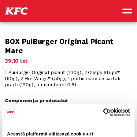
BOX PuiBurger Original Picant
Mare
39
,
10
lei
1 PuiBurger Original picant (140g), 2 Crispy Strips®
(60g), 2 Hot Wings® (50g), 1 portie mare de cartofi
prajiti (120g), o racoritoare 0.5L
Componența produsului
Optiunea 1
PuiBurger Original Picant
Această platformă utilizează cookie-uri